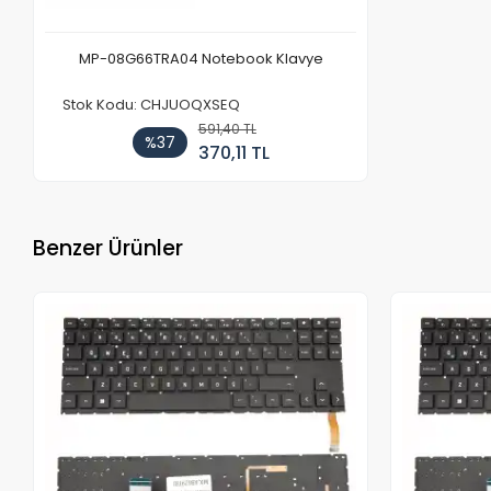
MP-08G66TRA04 Notebook Klavye
Stok Kodu: CHJUOQXSEQ
591,40 TL
%37
370,11 TL
Benzer Ürünler