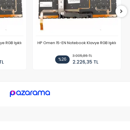
 RGB Işıklı
HP Omen 15-EN Notebook Klavye RGB Işıklı
3.005,86 TL
%26
TL
2.226,35 TL