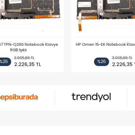
67 TPN-Q265 Notebook Klavye
HP Omen 15-EK Notebook Klavye
RGB Işıklı
3.005,86 TL
3.005,86 TL
%26
%26
2.226,35 TL
2.226,35 