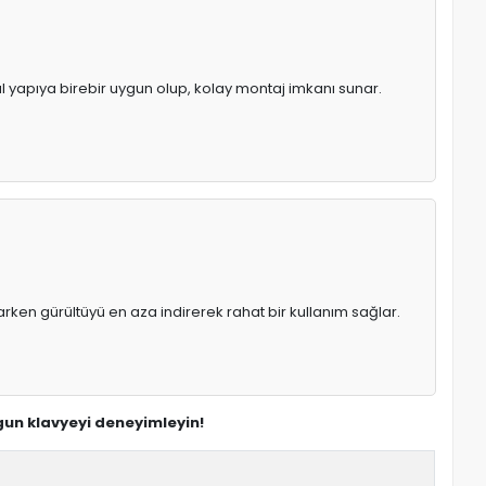
al yapıya birebir uygun olup, kolay montaj imkanı sunar.
rken gürültüyü en aza indirerek rahat bir kullanım sağlar.
gun klavyeyi deneyimleyin!