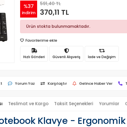
591,40 TL
%37
370,11 TL
indirim
Ürün stokta bulunmamaktadır.
Favorilerime ekle
Hızlı Gönderi
Güvenli Alışveriş
İade ve Değişim
Et
Yorum Yaz
Karşılaştır
Gelince Haber Ver
sı
Teslimat ve Kargo
Taksit Seçenekleri
Yorumlar
ebook Klavye - Ergonomik v