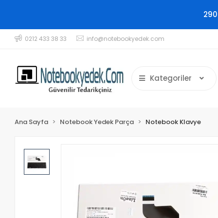
290
0212 433 38 33
info@notebookyedek.com
Kategoriler
Ana Sayfa
Notebook Yedek Parça
Notebook Klavye