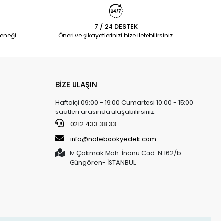
7 / 24 DESTEK
eneği
Öneri ve şikayetlerinizi bize iletebilirsiniz.
BİZE ULAŞIN
Haftaiçi 09:00 - 19:00 Cumartesi 10:00 - 15:00
saatleri arasında ulaşabilirsiniz.
0212 433 38 33
info@notebookyedek.com
M.Çakmak Mah. İnönü Cad. N.162/b
Güngören- İSTANBUL