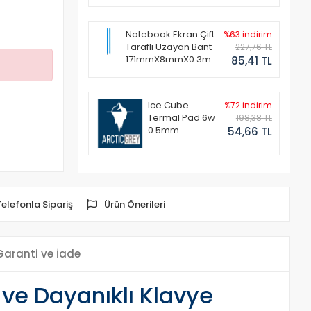
Notebook Ekran Çift
%63 indirim
Taraflı Uzayan Bant
227,76 TL
171mmX8mmX0.3mm
85,41 TL
(1 Set - 2 Adet)
Ice Cube
%72 indirim
Termal Pad 6w
198,38 TL
0.5mm
54,66 TL
50x50mm
Telefonla Sipariş
Ürün Önerileri
Garanti ve İade
e Dayanıklı Klavye