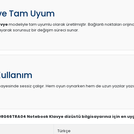
 ve Tam Uyum
avye
modeliyle tam uyumlu olarak üretilmiştir. Bağlantı noktaları orijin
arak sorunsuz bir değişim süreci sunar.
Kullanım
sı sayesinde sessiz çalışır. Hem oyun oynarken hem de uzun yazılar yaza
-08G66TRA04 Notebook Klavye dizüstü bilgisayarınız için en uy
Türkçe