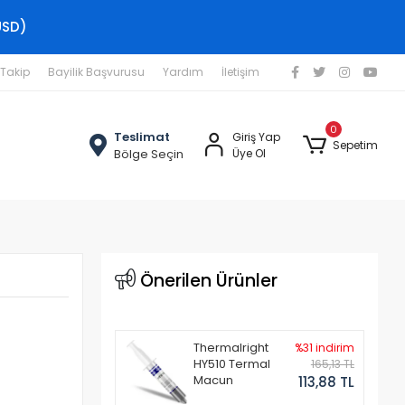
USD)
 Takip
Bayilik Başvurusu
Yardım
İletişim
0
Teslimat
Giriş Yap
Sepetim
Bölge Seçin
Üye Ol
Önerilen Ürünler
Thermalright
%31 indirim
HY510 Termal
165,13 TL
Macun
113,88 TL