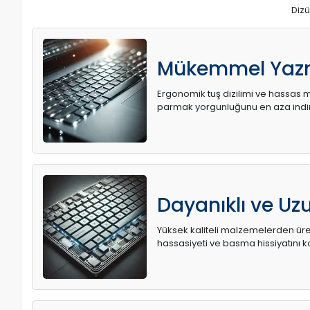
Dizü
Mükemmel Yaz
Ergonomik tuş dizilimi ve hassas me
parmak yorgunluğunu en aza indir
Dayanıklı ve U
Yüksek kaliteli malzemelerden üret
hassasiyeti ve basma hissiyatını k