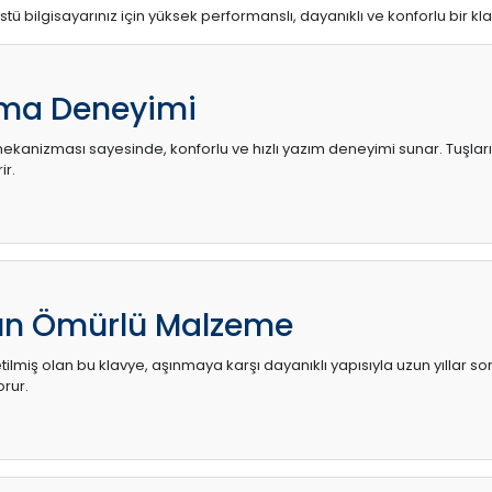
stü bilgisayarınız için yüksek performanslı, dayanıklı ve konforlu bir kl
ma Deneyimi
kanizması sayesinde, konforlu ve hızlı yazım deneyimi sunar. Tuşların d
ir.
zun Ömürlü Malzeme
ilmiş olan bu klavye, aşınmaya karşı dayanıklı yapısıyla uzun yıllar so
orur.