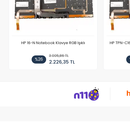
HP 16-N Notebook Klavye RGB Işıklı
HP TPN-C1
3.005,86 TL
%26
2.226,35 TL