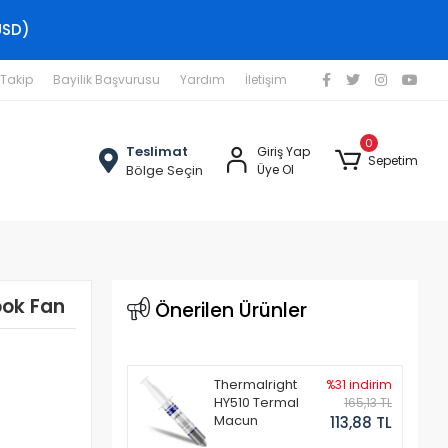
USD)
 Takip
Bayilik Başvurusu
Yardım
İletişim
0
Teslimat
Giriş Yap
Sepetim
Bölge Seçin
Üye Ol
ok Fan
Önerilen Ürünler
Thermalright
%31 indirim
HY510 Termal
165,13 TL
Macun
113,88 TL