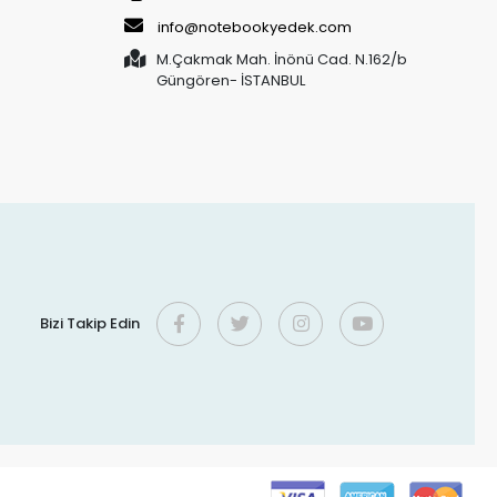
info@notebookyedek.com
M.Çakmak Mah. İnönü Cad. N.162/b
Güngören- İSTANBUL
Bizi Takip Edin