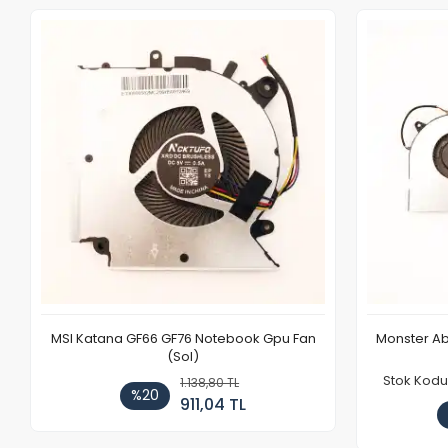
MSI Katana GF66 GF76 Notebook Gpu Fan
Monster Ab
(Sol)
Stok Kodu
1.138,80 TL
%20
911,04 TL