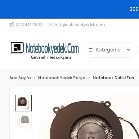
290
0212 433 38 33
info@notebookyedek.com
Kategoriler
Ana Sayfa
Notebook Yedek Parça
Notebook Dahili Fan