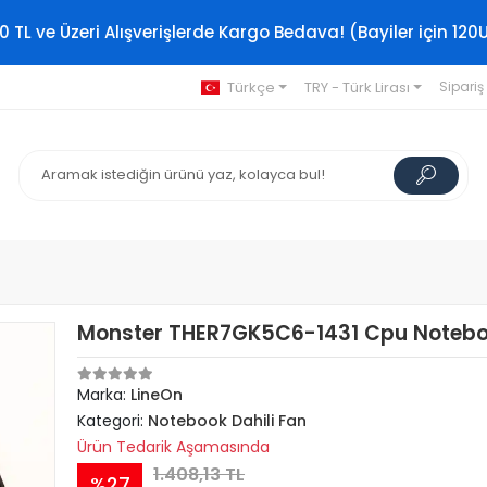
0 TL ve Üzeri Alışverişlerde Kargo Bedava! (Bayiler için 120
Türkçe
TRY - Türk Lirası
Sipariş
Monster THER7GK5C6-1431 Cpu Notebo
Marka:
LineOn
Kategori:
Notebook Dahili Fan
Ürün Tedarik Aşamasında
1.408,13 TL
%27