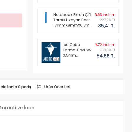
Notebook Ekran Çift
%63 indirim
Taraflı Uzayan Bant
227,76 TL
171mmX8mmX0.3mm
85,41 TL
(1 Set - 2 Adet)
Ice Cube
%72 indirim
Termal Pad 6w
198,38 TL
0.5mm
54,66 TL
50x50mm
Telefonla Sipariş
Ürün Önerileri
Garanti ve İade