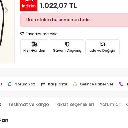
1.022,07 TL
indirim
Ürün stokta bulunmamaktadır.
Favorilerime ekle
Hızlı Gönderi
Güvenli Alışveriş
İade ve Değişim
Et
Yorum Yaz
Karşılaştır
Gelince Haber Ver
sı
Teslimat ve Kargo
Taksit Seçenekleri
Yorumlar
Fan