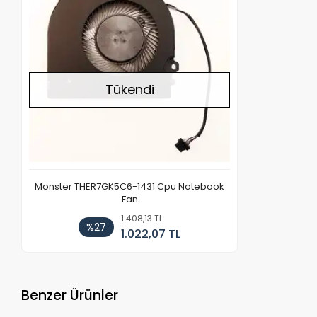
Tükendi
Monster THER7GK5C6-1431 Cpu Notebook
Fan
1.408,13 TL
%27
1.022,07 TL
Benzer Ürünler