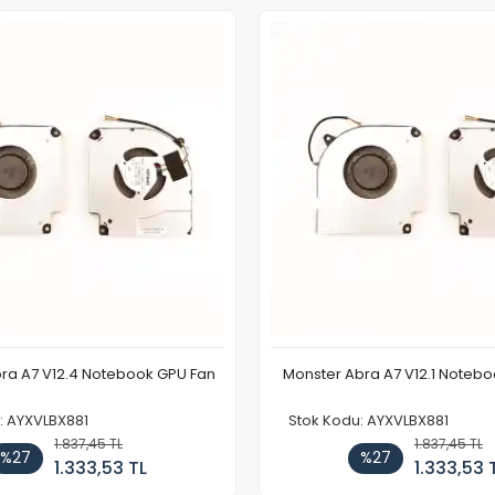
ra A7 V12.4 Notebook GPU Fan
Monster Abra A7 V12.1 Noteb
: AYXVLBX881
Stok Kodu: AYXVLBX881
1.837,45 TL
1.837,45 TL
%27
%27
1.333,53 TL
1.333,53 