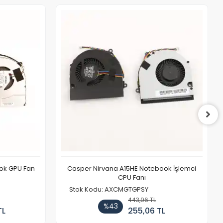
ook GPU Fan
Casper Nirvana A15HE Notebook İşlemci
CPU Fanı
Stok Kodu: AXCMGTGPSY
443,96 TL
%43
TL
255,06 TL