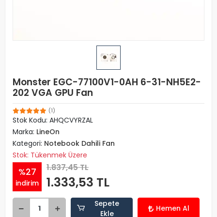
Monster EGC-77100V1-0AH 6-31-NH5E2-
202 VGA GPU Fan
(1)
Stok Kodu: AHQCVYRZAL
Marka:
LineOn
Kategori:
Notebook Dahili Fan
Stok: Tükenmek Üzere
1.837,45 TL
%27
1.333,53 TL
indirim
Sepete
Hemen Al
Ekle