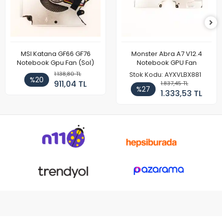
MSI Katana GF66 GF76
Monster Abra A7 V12.4
Notebook Gpu Fan (Sol)
Notebook GPU Fan
1.138,80 TL
Stok Kodu: AYXVLBX881
%20
911,04 TL
1.837,45 TL
%27
1.333,53 TL