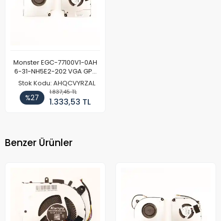
Monster EGC-77100V1-0AH
6-31-NH5E2-202 VGA GPU
Fan
Stok Kodu: AHQCVYRZAL
1.837,45 TL
%27
1.333,53 TL
Benzer Ürünler