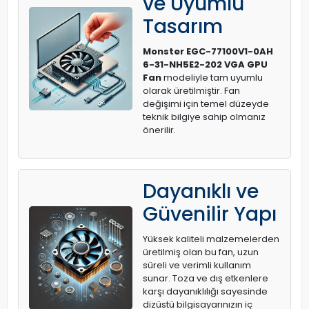
ve Uyumlu
Tasarım
Monster EGC-77100V1-0AH
6-31-NH5E2-202 VGA GPU
Fan
modeliyle tam uyumlu
olarak üretilmiştir. Fan
değişimi için temel düzeyde
teknik bilgiye sahip olmanız
önerilir.
Dayanıklı ve
Güvenilir Yapı
Yüksek kaliteli malzemelerden
üretilmiş olan bu fan, uzun
süreli ve verimli kullanım
sunar. Toza ve dış etkenlere
karşı dayanıklılığı sayesinde
dizüstü bilgisayarınızın iç