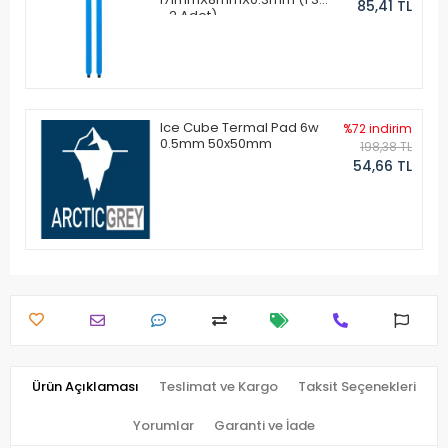
85,41 TL
- 2 Adet)
Ice Cube Termal Pad 6w
%72 indirim
0.5mm 50x50mm
198,38 TL
54,66 TL
Ürün Açıklaması
Teslimat ve Kargo
Taksit Seçenekleri
Yorumlar
Garanti ve İade