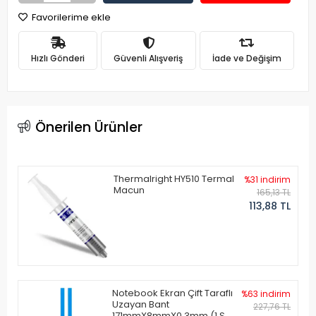
Favorilerime ekle
Hızlı Gönderi
Güvenli Alışveriş
İade ve Değişim
Önerilen Ürünler
Thermalright HY510 Termal
%31 indirim
Macun
165,13 TL
113,88 TL
Notebook Ekran Çift Taraflı
%63 indirim
Uzayan Bant
227,76 TL
171mmX8mmX0.3mm (1 Set