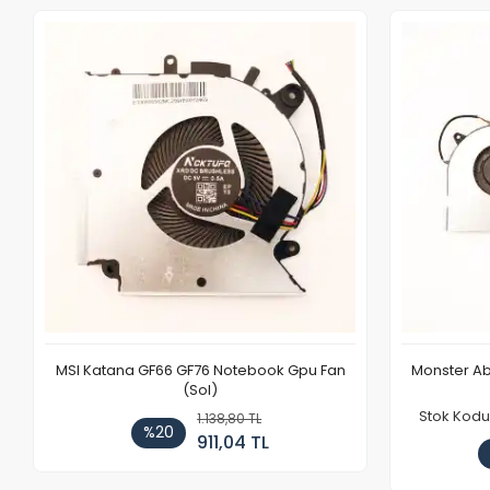
MSI Katana GF66 GF76 Notebook Gpu Fan
Monster Ab
(Sol)
Stok Kodu
1.138,80 TL
%20
911,04 TL