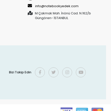
info@notebookyedek.com
M.Çakmak Mah. İnönü Cad. N.162/b
Güngören- İSTANBUL
Bizi Takip Edin