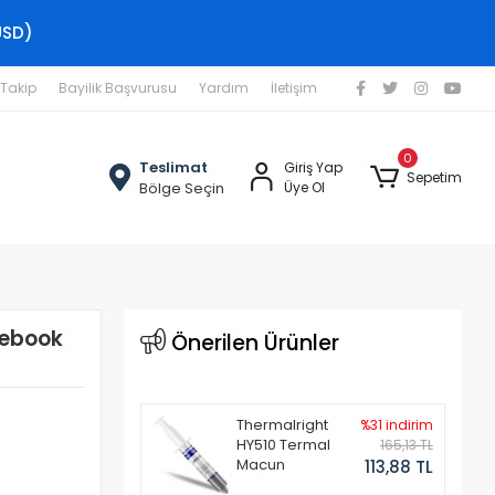
USD)
 Takip
Bayilik Başvurusu
Yardım
İletişim
0
Teslimat
Giriş Yap
Sepetim
Bölge Seçin
Üye Ol
tebook
Önerilen Ürünler
Thermalright
%31 indirim
HY510 Termal
165,13 TL
Macun
113,88 TL