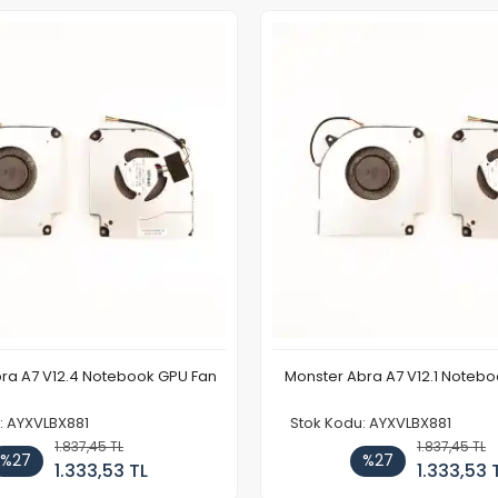
ra A7 V12.4 Notebook GPU Fan
Monster Abra A7 V12.1 Noteb
: AYXVLBX881
Stok Kodu: AYXVLBX881
1.837,45 TL
1.837,45 TL
%27
%27
1.333,53 TL
1.333,53 