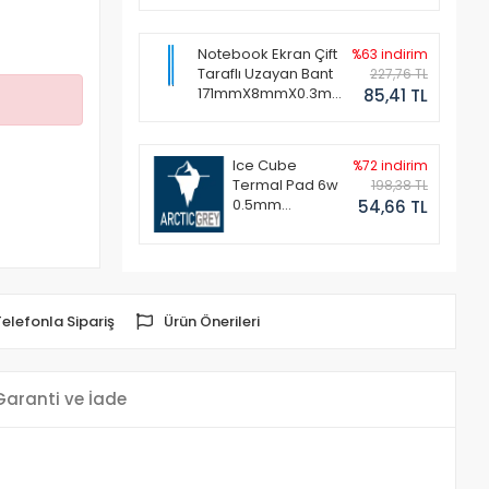
Notebook Ekran Çift
%63 indirim
Taraflı Uzayan Bant
227,76 TL
171mmX8mmX0.3mm
85,41 TL
(1 Set - 2 Adet)
Ice Cube
%72 indirim
Termal Pad 6w
198,38 TL
0.5mm
54,66 TL
50x50mm
Telefonla Sipariş
Ürün Önerileri
Garanti ve İade