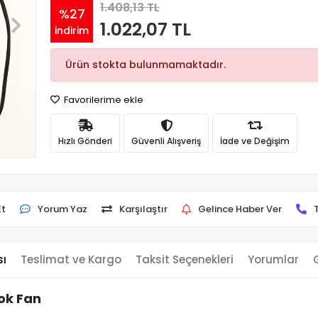
1.408,13 TL
%27
1.022,07 TL
indirim
Ürün stokta bulunmamaktadır.
Favorilerime ekle
Hızlı Gönderi
Güvenli Alışveriş
İade ve Değişim
Et
Yorum Yaz
Karşılaştır
Gelince Haber Ver
sı
Teslimat ve Kargo
Taksit Seçenekleri
Yorumlar
ok Fan