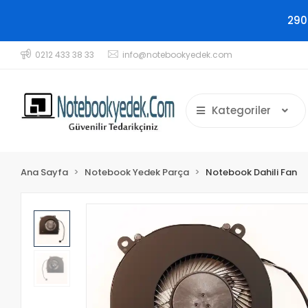
290
0212 433 38 33
info@notebookyedek.com
Kategoriler
Ana Sayfa
Notebook Yedek Parça
Notebook Dahili Fan