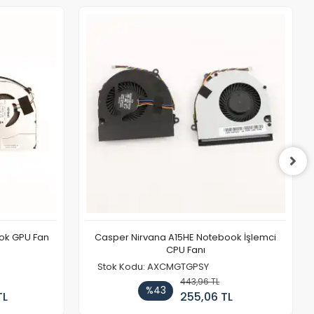
ook GPU Fan
Casper Nirvana A15HE Notebook İşlemci
CPU Fanı
Stok Kodu: AXCMGTGPSY
443,96 TL
%43
TL
255,06 TL