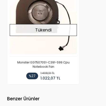
Tükendi
Monster EG75070S1-C391-S99 Cpu
Notebook Fan
1.408,13 TL
%27
1.022,07 TL
Benzer Ürünler