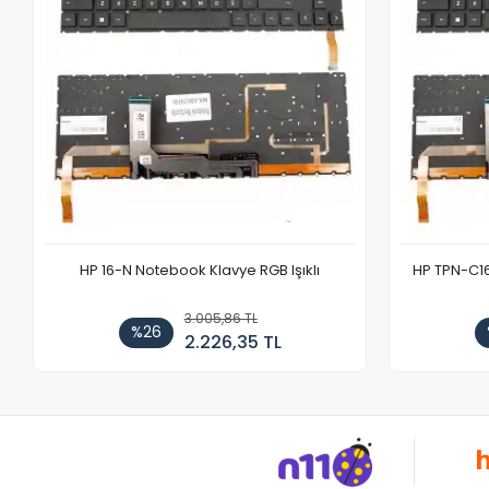
HP 16-N Notebook Klavye RGB Işıklı
HP TPN-C1
3.005,86 TL
%26
2.226,35 TL