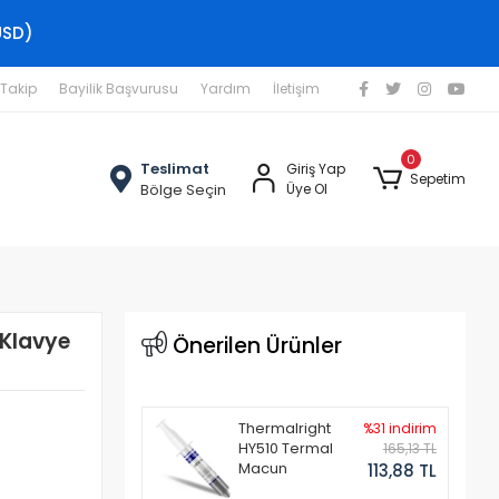
USD)
 Takip
Bayilik Başvurusu
Yardım
İletişim
0
Teslimat
Giriş Yap
Sepetim
Bölge Seçin
Üye Ol
Klavye
Önerilen Ürünler
Thermalright
%31 indirim
HY510 Termal
165,13 TL
Macun
113,88 TL