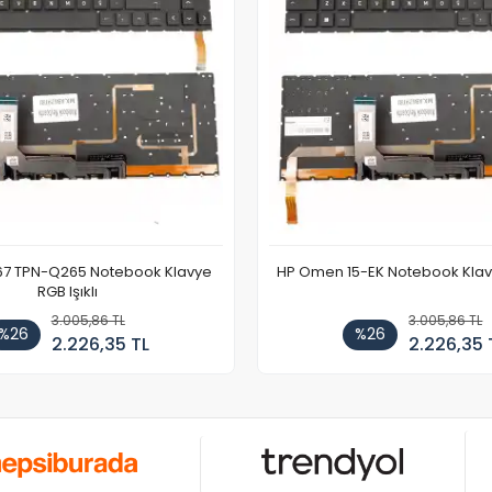
67 TPN-Q265 Notebook Klavye
HP Omen 15-EK Notebook Klavye
RGB Işıklı
3.005,86 TL
3.005,86 TL
%26
%26
2.226,35 TL
2.226,35 