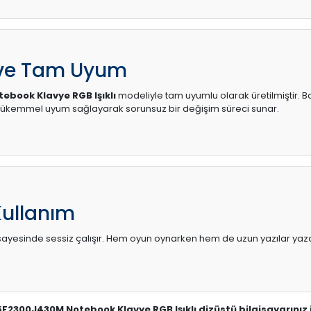
 ve Tam Uyum
book Klavye RGB Işıklı
modeliyle tam uyumlu olarak üretilmiştir. Bağ
mükemmel uyum sağlayarak sorunsuz bir değişim süreci sunar.
Kullanım
sı sayesinde sessiz çalışır. Hem oyun oynarken hem de uzun yazılar yaza
5F2300J430M Notebook Klavye RGB Işıklı dizüstü bilgisayarınız 