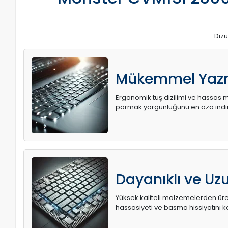
Dizü
Mükemmel Yaz
Ergonomik tuş dizilimi ve hassas me
parmak yorgunluğunu en aza indir
Dayanıklı ve U
Yüksek kaliteli malzemelerden üret
hassasiyeti ve basma hissiyatını k