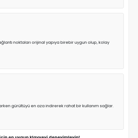
lantı noktaları orijinal yapıya birebir uygun olup, kolay
rken gürültüyü en aza indirerek rahat bir kullanım sağlar.
için en uygun klavyeyi deneyimleyin!