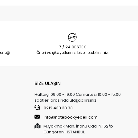
7 / 24 DESTEK
eneği
Öneri ve şikayetlerinizi bize iletebilirsiniz.
BİZE ULAŞIN
Haftaiçi 09:00 - 19:00 Cumartesi 10:00 - 15:00
saatleri arasında ulaşabilirsiniz.
0212 433 38 33
info@notebookyedek.com
M.Çakmak Mah. İnönü Cad. N.162/b
Güngören- İSTANBUL