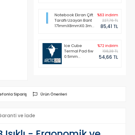
Notebook Ekran Çift
%63 indirim
Taraflı Uzayan Bant
227,76 TL
171mmX8mmX0.3mm
85,41 TL
(1 Set - 2 Adet)
Ice Cube
%72 indirim
Termal Pad 6w
198,38 TL
0.5mm
54,66 TL
50x50mm
efonla Sipariş
Ürün Önerileri
Garanti ve İade
şıklı - Ergonomik ve