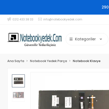
290
0212 433 38 33
info@notebookyedek.com
Kategoriler
Ana Sayfa
Notebook Yedek Parça
Notebook Klavye