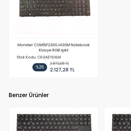
Monster CVM15F2300J430M Notebook
Klavye RGB Işıklı
Stok Kodu: CEGAEYLHLM
2.872,05 TL
%26
2.127,28 TL
Benzer Ürünler