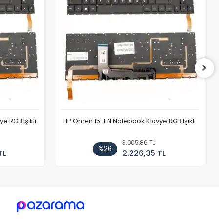
 RGB Işıklı
HP Omen 15-EN Notebook Klavye RGB Işıklı
3.005,86 TL
%26
TL
2.226,35 TL