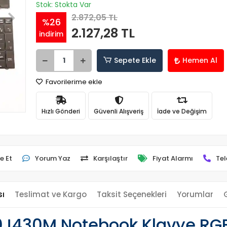
Stok: Stokta Var
2.872,05 TL
%26
2.127,28 TL
indirim
Sepete Ekle
Hemen Al
Favorilerime ekle
Hızlı Gönderi
Güvenli Alışveriş
İade ve Değişim
e Et
Yorum Yaz
Karşılaştır
Fiyat Alarmı
Tel
sı
Teslimat ve Kargo
Taksit Seçenekleri
Yorumlar
430M Notebook Klavye RGB I