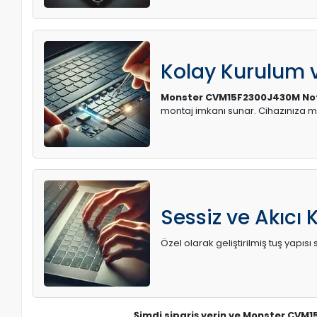
Kolay Kurulum
Monster CVM15F2300J430M Note
montaj imkanı sunar. Cihazınıza 
Sessiz ve Akıcı 
Özel olarak geliştirilmiş tuş yapı
Şimdi sipariş verin ve Monster CVM1