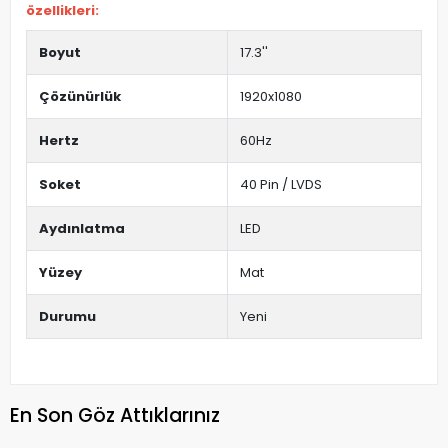
özellikleri:
Boyut
17.3''
Çözünürlük
1920x1080
Hertz
60Hz
Soket
40 Pin / LVDS
Aydınlatma
LED
Yüzey
Mat
Durumu
Yeni
En Son Göz Attıklarınız