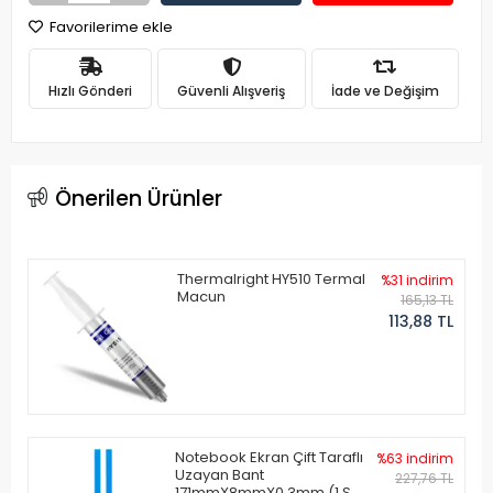
Favorilerime ekle
Hızlı Gönderi
Güvenli Alışveriş
İade ve Değişim
Önerilen Ürünler
Thermalright HY510 Termal
%31 indirim
Macun
165,13 TL
113,88 TL
Notebook Ekran Çift Taraflı
%63 indirim
Uzayan Bant
227,76 TL
171mmX8mmX0.3mm (1 Set