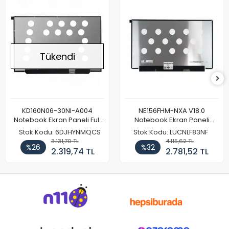
Tükendi
KD160N06-30NI-A004
NE156FHM-NXA V18.0
Notebook Ekran Paneli Full
Notebook Ekran Paneli
HD
144Hz
Stok Kodu: 6DJHYNMQCS
Stok Kodu: LUCNLF83NF
3.131,70 TL
4.115,62 TL
%26
%32
2.319,74 TL
2.781,52 TL