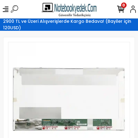
0
2900 TL ve Üzeri Alışverişlerde Kargo Bedava! (Bayiler için
120USD)