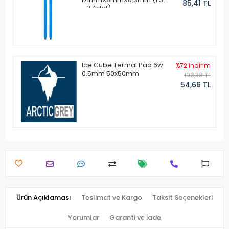
85,41 TL
- 2 Adet)
Ice Cube Termal Pad 6w
%72 indirim
0.5mm 50x50mm
198,38 TL
54,66 TL
Ürün Açıklaması
Teslimat ve Kargo
Taksit Seçenekleri
Yorumlar
Garanti ve İade