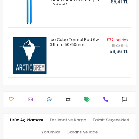
85,41 TL
- 2 Adet)
Ice Cube Termal Pad 6w
%72 indirim
0.5mm 50x50mm
198,38 TL
54,66 TL
Ürün Açıklaması
Teslimat ve Kargo
Taksit Seçenekleri
Yorumlar
Garanti ve İade