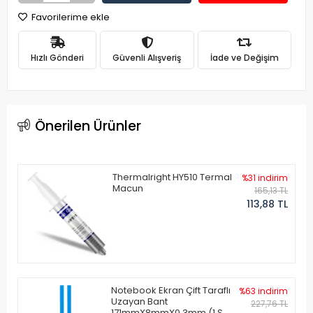
Favorilerime ekle
Hızlı Gönderi
Güvenli Alışveriş
İade ve Değişim
Önerilen Ürünler
Thermalright HY510 Termal
%31 indirim
Macun
165,13 TL
113,88 TL
Notebook Ekran Çift Taraflı
%63 indirim
Uzayan Bant
227,76 TL
171mmX8mmX0.3mm (1 Set