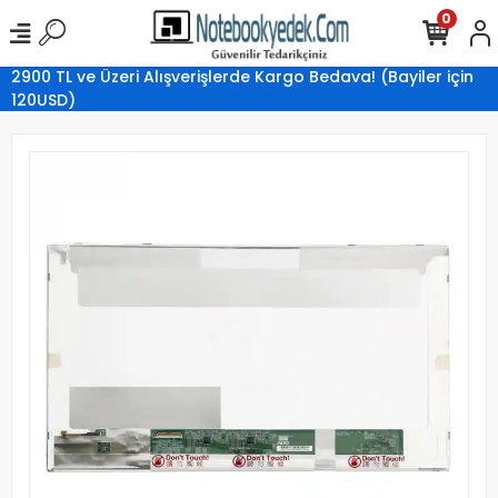
0
2900 TL ve Üzeri Alışverişlerde Kargo Bedava! (Bayiler için
120USD)