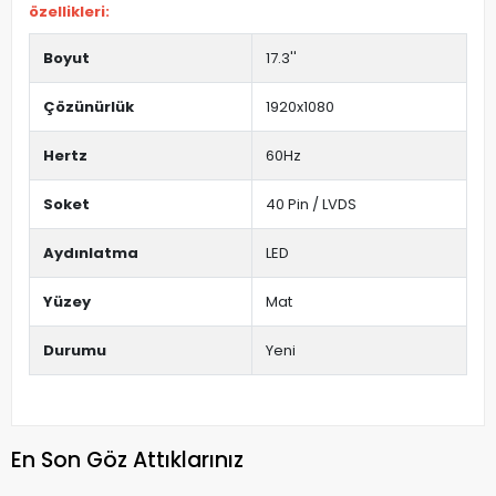
özellikleri:
Boyut
17.3''
Çözünürlük
1920x1080
Hertz
60Hz
Soket
40 Pin / LVDS
Aydınlatma
LED
Yüzey
Mat
Durumu
Yeni
En Son Göz Attıklarınız