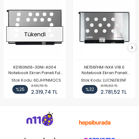
Tükendi
KD160N06-30NI-A004
NE156FHM-NXA V18.0
Notebook Ekran Paneli Full
Notebook Ekran Paneli
HD
144Hz
Stok Kodu: 6DJHYNMQCS
Stok Kodu: LUCNLF83NF
3.131,70 TL
4.115,62 TL
%26
%32
2.319,74 TL
2.781,52 TL