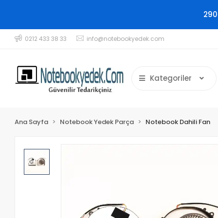
290
0212 433 38 33
info@notebookyedek.com
Kategoriler
Ana Sayfa
Notebook Yedek Parça
Notebook Dahili Fan