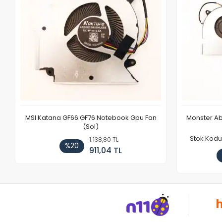
MSI Katana GF66 GF76 Notebook Gpu Fan
Monster Ab
(Sol)
Stok Kodu
1.138,80 TL
%20
911,04 TL