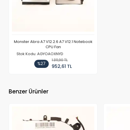
Monster Abra A7 V12.2.6 A7 V12.1 Notebook
CPU Fan
Stok Kodu: AGYOAOXNYD
1.311,90 TL
%27
952,61 TL
Benzer Ürünler