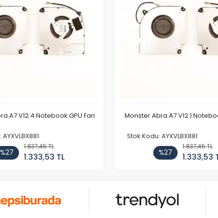
ra A7 V12.4 Notebook GPU Fan
Monster Abra A7 V12.1 Noteb
: AYXVLBX881
Stok Kodu: AYXVLBX881
1.837,45 TL
1.837,45 TL
%27
%27
1.333,53 TL
1.333,53 