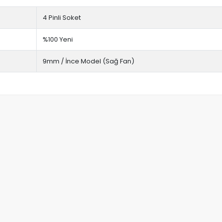
4 Pinli Soket
%100 Yeni
9mm / İnce Model (Sağ Fan)