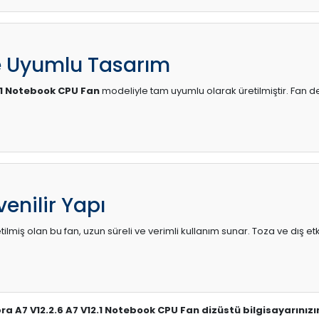
e Uyumlu Tasarım
2.1 Notebook CPU Fan
modeliyle tam uyumlu olarak üretilmiştir. Fan d
enilir Yapı
lmiş olan bu fan, uzun süreli ve verimli kullanım sunar. Toza ve dış etk
ra A7 V12.2.6 A7 V12.1 Notebook CPU Fan dizüstü bilgisayarınız