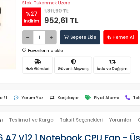
Stok: Tükenmek Üzere
1.311,90 TL
%27
952,61 TL
indirim
Sepete Ekle
Hemen Al
Favorilerime ekle
Hızlı Gönderi
Güvenli Alışveriş
İade ve Değişim
e Et
Yorum Yaz
Karşılaştır
Fiyat Alarmı
Tel
sı
Teslimat ve Kargo
Taksit Seçenekleri
Yorumlar
6 A7 V12.1 Notebook CPU Fan - 