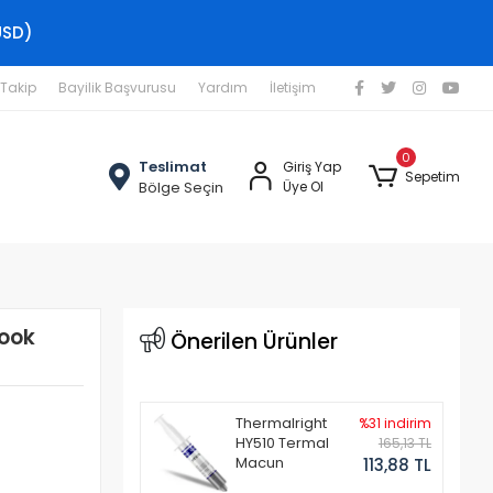
USD)
 Takip
Bayilik Başvurusu
Yardım
İletişim
0
Teslimat
Giriş Yap
Sepetim
Bölge Seçin
Üye Ol
book
Önerilen Ürünler
Thermalright
%31 indirim
HY510 Termal
165,13 TL
Macun
113,88 TL