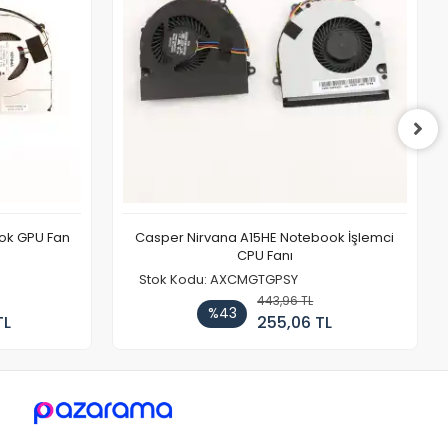
ook GPU Fan
Casper Nirvana A15HE Notebook İşlemci
CPU Fanı
Stok Kodu: AXCMGTGPSY
443,96 TL
%43
TL
255,06 TL