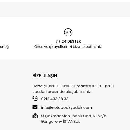
7 / 24 DESTEK
eneği
Öneri ve şikayetlerinizi bize iletebilirsiniz.
BİZE ULAŞIN
Haftaiçi 09:00 - 19:00 Cumartesi 10:00 - 15:00
saatleri arasında ulaşabilirsiniz.
0212 433 38 33
info@notebookyedek.com
M.Çakmak Mah. İnönü Cad. N.162/b
Güngören- İSTANBUL