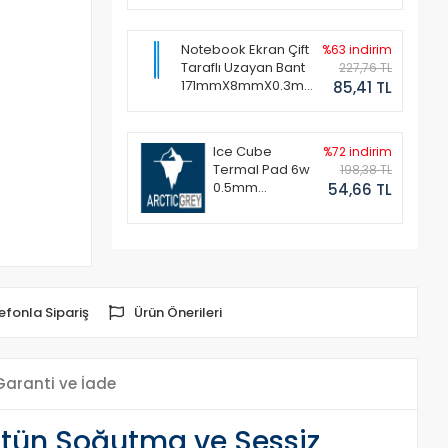
Notebook Ekran Çift
%63 indirim
Taraflı Uzayan Bant
227,76 TL
171mmX8mmX0.3mm
85,41 TL
(1 Set - 2 Adet)
Ice Cube
%72 indirim
Termal Pad 6w
198,38 TL
0.5mm
54,66 TL
50x50mm
efonla Sipariş
Ürün Önerileri
Garanti ve İade
Üstün Soğutma ve Sessiz