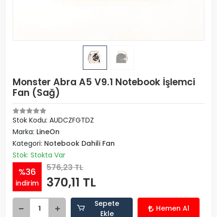
Monster Abra A5 V9.1 Notebook İşlemci
Fan (Sağ)
Stok Kodu: AUDCZFGTDZ
Marka:
LineOn
Kategori:
Notebook Dahili Fan
Stok: Stokta Var
576,23 TL
%36
370,11 TL
indirim
Sepete
Hemen Al
Ekle