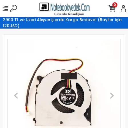
0
2900 TL ve Üzeri Alışverişlerde Kargo Bedava! (Bayiler için
120USD)