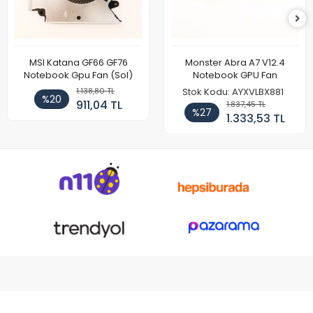
MSI Katana GF66 GF76
Monster Abra A7 V12.4
Notebook Gpu Fan (Sol)
Notebook GPU Fan
1.138,80 TL
Stok Kodu: AYXVLBX881
%20
911,04 TL
1.837,45 TL
%27
1.333,53 TL