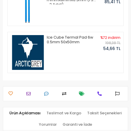
85,41 TL
- 2 Adet)
Ice Cube Termal Pad 6w
%72 indirim
0.5mm 50x50mm
198,38 TL
54,66 TL
Ürün Açıklaması
Teslimat ve Kargo
Taksit Seçenekleri
Yorumlar
Garanti ve İade