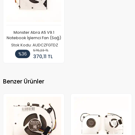
Monster Abra A5 V9.1
Notebook İşlemci Fan (Sağ)
Stok Kodu: AUDCZFGTDZ
576,23 TL
%36
370,11 TL
Benzer Ürünler