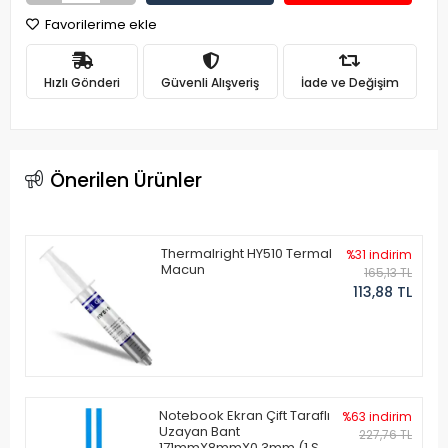
Favorilerime ekle
Hızlı Gönderi
Güvenli Alışveriş
İade ve Değişim
Önerilen Ürünler
Thermalright HY510 Termal
%31 indirim
Macun
165,13 TL
113,88 TL
Notebook Ekran Çift Taraflı
%63 indirim
Uzayan Bant
227,76 TL
171mmX8mmX0.3mm (1 Set