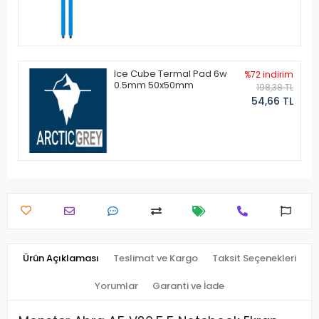
Ice Cube Termal Pad 6w
%72 indirim
0.5mm 50x50mm
198,38 TL
54,66 TL
Ürün Açıklaması
Teslimat ve Kargo
Taksit Seçenekleri
Yorumlar
Garanti ve İade