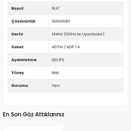
Boyut
15.6''
Çözünürlük
1920x1080
Hertz
144Hz (120Hz ile Uyumludur)
Soket
40 Pin / eDP 1.4
Aydınlatma
LED IPS
Yüzey
Mat
Durumu
Yeni
En Son Göz Attıklarınız