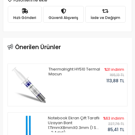
Favorilerime ekle
Hızlı Gönderi
Güvenli Alışveriş
İade ve Değişim
Önerilen Ürünler
Thermalright HY510 Termal
%31 indirim
Macun
165,13 TL
113,88 TL
Notebook Ekran Çift Taraflı
%63 indirim
Uzayan Bant
227,76 TL
171mmX8mmX0.3mm (1 Set
85,41 TL
- 2 Adet)