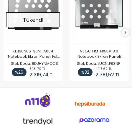
Tükendi
KD160N06-30NI-A004
NE156FHM-NXA V18.0
Notebook Ekran Paneli Full
Notebook Ekran Paneli
HD
144Hz
Stok Kodu: 6DJHYNMQCS
Stok Kodu: LUCNLF83NF
3.131,70 TL
4.115,62 TL
%26
%32
2.319,74 TL
2.781,52 TL