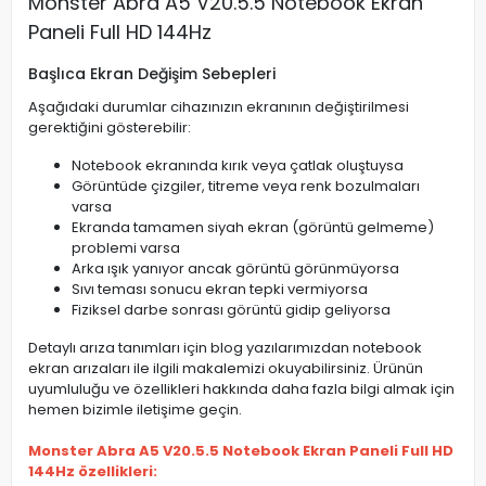
Monster Abra A5 V20.5.5 Notebook Ekran
Paneli Full HD 144Hz
Başlıca Ekran Değişim Sebepleri
Aşağıdaki durumlar cihazınızın ekranının değiştirilmesi
gerektiğini gösterebilir:
Notebook ekranında kırık veya çatlak oluştuysa
Görüntüde çizgiler, titreme veya renk bozulmaları
varsa
Ekranda tamamen siyah ekran (görüntü gelmeme)
problemi varsa
Arka ışık yanıyor ancak görüntü görünmüyorsa
Sıvı teması sonucu ekran tepki vermiyorsa
Fiziksel darbe sonrası görüntü gidip geliyorsa
Detaylı arıza tanımları için blog yazılarımızdan notebook
ekran arızaları ile ilgili makalemizi okuyabilirsiniz. Ürünün
uyumluluğu ve özellikleri hakkında daha fazla bilgi almak için
hemen bizimle iletişime geçin.
Monster Abra A5 V20.5.5 Notebook Ekran Paneli Full HD
144Hz özellikleri: