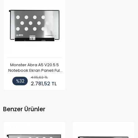
Monster Abra A5 V20.5.5
Notebook Ekran Paneli Full
HD 144Hz
4.115,62 TL
%32
2.781,52 TL
Benzer Ürünler