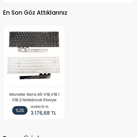
En Son Göz Attıklarınız
Monster Abra A5 V18,V18.1
V18.2 Notebook Klavye
4.288,72 TL
%26
3.176,68 TL