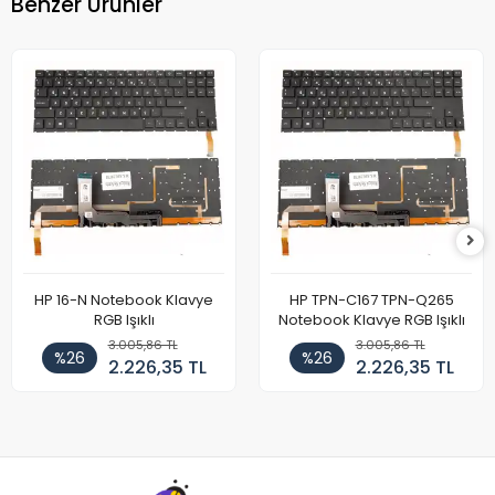
Benzer Ürünler
HP 16-N Notebook Klavye
HP TPN-C167 TPN-Q265
RGB Işıklı
Notebook Klavye RGB Işıklı
3.005,86 TL
3.005,86 TL
%26
%26
2.226,35 TL
2.226,35 TL