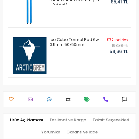
85,41 TL
- 2 Adet)
Ice Cube Termal Pad 6w
%72 indirim
0.5mm 50x50mm
198,38 TL
54,66 TL
Ürün Açıklaması
Teslimat ve Kargo
Taksit Seçenekleri
Yorumlar
Garanti ve İade