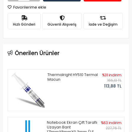
Favorilerime ekle
Hızlı Gönderi
Güvenli Alışveriş
İade ve Değişim
Önerilen Ürünler
Thermalright HY510 Termal
%31 indirim
Macun
165,13 TL
113,88 TL
Notebook Ekran Çift Taraflı
%63 indirim
Uzayan Bant
227,76 TL
171mmX8mmX0.3mm (1 Set