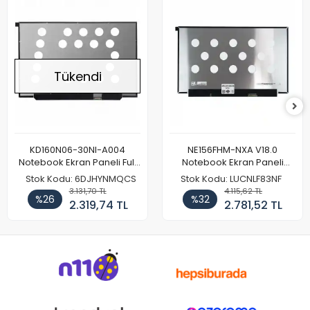
Tükendi
KD160N06-30NI-A004
NE156FHM-NXA V18.0
Notebook Ekran Paneli Full
Notebook Ekran Paneli
HD
144Hz
Stok Kodu: 6DJHYNMQCS
Stok Kodu: LUCNLF83NF
3.131,70 TL
4.115,62 TL
%26
%32
2.319,74 TL
2.781,52 TL