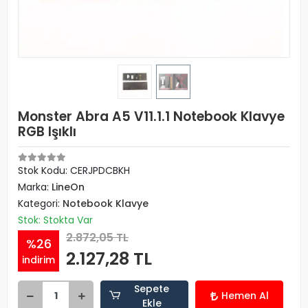
Monster Abra A5 V11.1.1 Notebook Klavye
RGB Işıklı
Stok Kodu: CERJPDCBKH
Marka:
LineOn
Kategori:
Notebook Klavye
Stok: Stokta Var
2.872,05 TL
%26
2.127,28 TL
indirim
Sepete
Hemen Al
Ekle