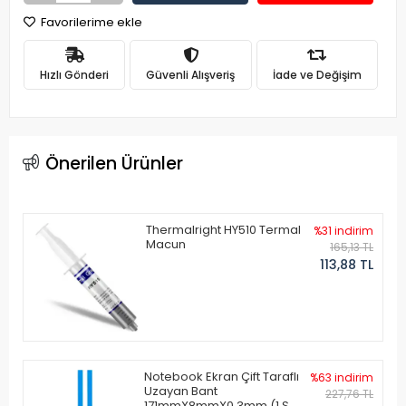
Favorilerime ekle
Hızlı Gönderi
Güvenli Alışveriş
İade ve Değişim
Önerilen Ürünler
Thermalright HY510 Termal
%31 indirim
Macun
165,13 TL
113,88 TL
Notebook Ekran Çift Taraflı
%63 indirim
Uzayan Bant
227,76 TL
171mmX8mmX0.3mm (1 Set