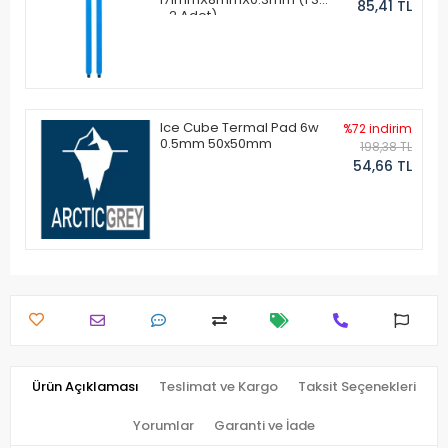
85,41 TL
- 2 Adet)
Ice Cube Termal Pad 6w
%72 indirim
0.5mm 50x50mm
198,38 TL
54,66 TL
Ürün Açıklaması
Teslimat ve Kargo
Taksit Seçenekleri
Yorumlar
Garanti ve İade