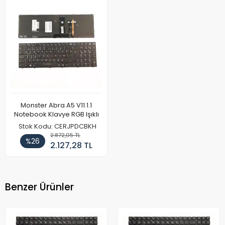
Monster Abra A5 V11.1.1
Notebook Klavye RGB Işıklı
Stok Kodu: CERJPDCBKH
2.872,05 TL
%26
2.127,28 TL
Benzer Ürünler