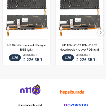
HP 16-N Notebook Klavye
HP TPN-C167 TPN-Q265
RGB Işıklı
Notebook Klavye RGB Işıklı
3.005,86 TL
3.005,86 TL
%26
%26
2.226,35 TL
2.226,35 TL