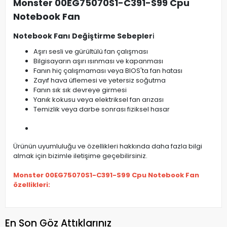
Monster 00EG75070S1-C391-S99 Cpu
Notebook Fan
Notebook Fanı Değiştirme Sebepler
i
Aşırı sesli ve gürültülü fan çalışması
Bilgisayarın aşırı ısınması ve kapanması
Fanın hiç çalışmaması veya BIOS'ta fan hatası
Zayıf hava üflemesi ve yetersiz soğutma
Fanın sık sık devreye girmesi
Yanık kokusu veya elektriksel fan arızası
Temizlik veya darbe sonrası fiziksel hasar
Ürünün uyumluluğu ve özellikleri hakkında daha fazla bilgi
almak için bizimle iletişime geçebilirsiniz.
Monster 00EG75070S1-C391-S99 Cpu Notebook Fan
özellikleri:
En Son Göz Attıklarınız