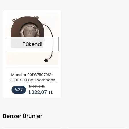
Tükendi
Monster 00EG75070S1-
C391-S99 Cpu Notebook
Fan
1.408,13 TL
%27
1.022,07 TL
Benzer Ürünler