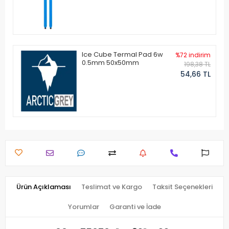
Ice Cube Termal Pad 6w
%72 indirim
0.5mm 50x50mm
198,38 TL
54,66 TL
Ürün Açıklaması
Teslimat ve Kargo
Taksit Seçenekleri
Yorumlar
Garanti ve İade