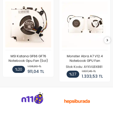
MSI Katana GF66 GF76
Monster Abra A7 V12.4
Notebook Gpu Fan (Sol)
Notebook GPU Fan
1.138,80 TL
Stok Kodu: AYXVLBX881
%20
911,04 TL
1.837,45 TL
%27
1.333,53 TL