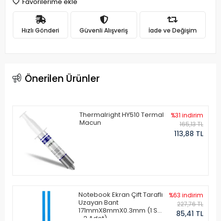
Favorilerime ekle
Hızlı Gönderi
Güvenli Alışveriş
İade ve Değişim
Önerilen Ürünler
Thermalright HY510 Termal
%31 indirim
Macun
165,13 TL
113,88 TL
Notebook Ekran Çift Taraflı
%63 indirim
Uzayan Bant
227,76 TL
171mmX8mmX0.3mm (1 Set
85,41 TL
- 2 Adet)