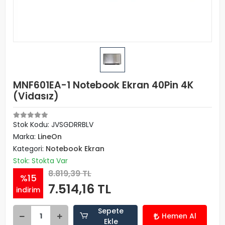
MNF601EA-1 Notebook Ekran 40Pin 4K
(Vidasız)
Stok Kodu: JVSGDRRBLV
Marka:
LineOn
Kategori:
Notebook Ekran
Stok: Stokta Var
8.819,39 TL
%15
7.514,16 TL
indirim
Sepete
Hemen Al
Ekle