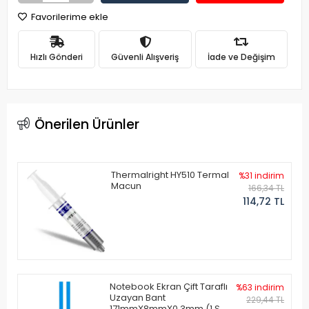
Favorilerime ekle
Hızlı Gönderi
Güvenli Alışveriş
İade ve Değişim
Önerilen Ürünler
Thermalright HY510 Termal
%31 indirim
Macun
166,34 TL
114,72 TL
Notebook Ekran Çift Taraflı
%63 indirim
Uzayan Bant
229,44 TL
171mmX8mmX0.3mm (1 Set