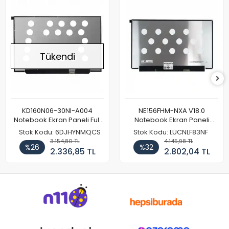
Tükendi
KD160N06-30NI-A004
NE156FHM-NXA V18.0
Notebook Ekran Paneli Full
Notebook Ekran Paneli
HD
144Hz
Stok Kodu: 6DJHYNMQCS
Stok Kodu: LUCNLF83NF
3.154,80 TL
4.145,98 TL
%26
%32
2.336,85 TL
2.802,04 TL