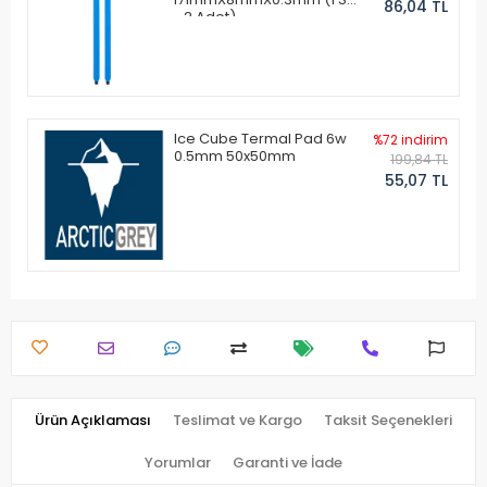
86,04 TL
- 2 Adet)
Ice Cube Termal Pad 6w
%72 indirim
0.5mm 50x50mm
199,84 TL
55,07 TL
Ürün Açıklaması
Teslimat ve Kargo
Taksit Seçenekleri
Yorumlar
Garanti ve İade