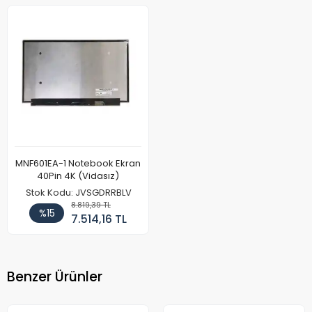
MNF601EA-1 Notebook Ekran
40Pin 4K (Vidasız)
Stok Kodu: JVSGDRRBLV
8.819,39 TL
%15
7.514,16 TL
Benzer Ürünler