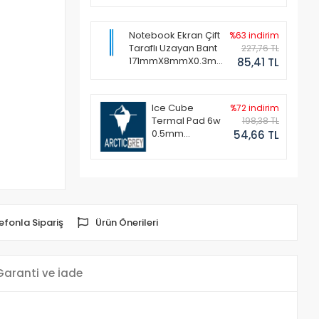
Notebook Ekran Çift
%63 indirim
Taraflı Uzayan Bant
227,76 TL
171mmX8mmX0.3mm
85,41 TL
(1 Set - 2 Adet)
Ice Cube
%72 indirim
Termal Pad 6w
198,38 TL
0.5mm
54,66 TL
50x50mm
efonla Sipariş
Ürün Önerileri
Garanti ve İade