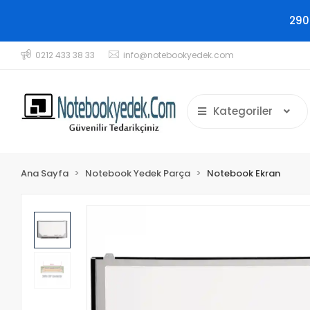
290
0212 433 38 33
info@notebookyedek.com
Kategoriler
Ana Sayfa
Notebook Yedek Parça
Notebook Ekran