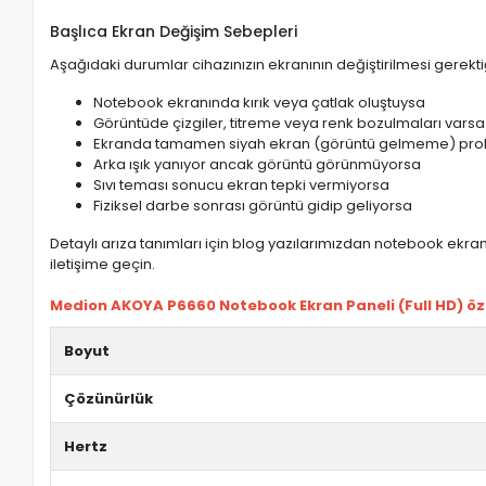
Başlıca Ekran Değişim Sebepleri
Aşağıdaki durumlar cihazınızın ekranının değiştirilmesi gerektiğ
Notebook ekranında kırık veya çatlak oluştuysa
Görüntüde çizgiler, titreme veya renk bozulmaları varsa
Ekranda tamamen siyah ekran (görüntü gelmeme) pro
Arka ışık yanıyor ancak görüntü görünmüyorsa
Sıvı teması sonucu ekran tepki vermiyorsa
Fiziksel darbe sonrası görüntü gidip geliyorsa
Detaylı arıza tanımları için blog yazılarımızdan notebook ekran 
iletişime geçin.
Medion AKOYA P6660 Notebook Ekran Paneli (Full HD) özel
Boyut
Çözünürlük
Hertz