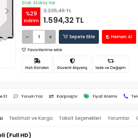
Stok: Stokta Var
2.235,46 TL
%29
1.594,32 TL
indirim
Sepete Ekle
Hemen Al
Favorilerime ekle
Hızlı Gönderi
Güvenli Alışveriş
İade ve Değişim
e Et
Yorum Yaz
Karşılaştır
Fiyat Alarmı
Tel
sı
Teslimat ve Kargo
Taksit Seçenekleri
Yorumlar
i (Full HD)