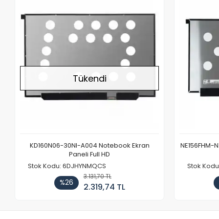
Stokta Yok
Tükendi
KD160N06-30NI-A004 Notebook Ekran
NE156FHM-NX
Paneli Full HD
Stok Kodu: 6DJHYNMQCS
Stok Kodu
3.131,70 TL
%26
2.319,74 TL