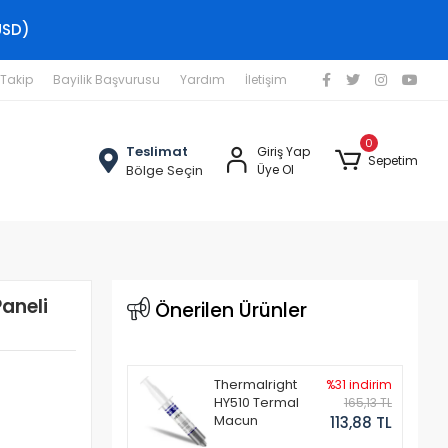
USD)
 Takip
Bayilik Başvurusu
Yardım
İletişim
0
Teslimat
Giriş Yap
Sepetim
Bölge Seçin
Üye Ol
aneli
Önerilen Ürünler
Thermalright
%31 indirim
HY510 Termal
165,13 TL
Macun
113,88 TL