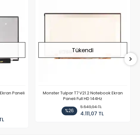
Stokta Yok
Stokta Yok
Tükendi
Ekran Paneli
Monster Tulpar T7 V21.2 Notebook Ekran
Paneli Full HD 144Hz
5.549,94 TL
%26
4.111,07 TL
TL