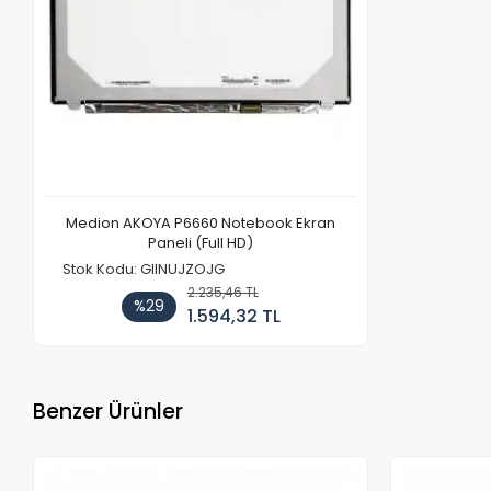
Medion AKOYA P6660 Notebook Ekran
Paneli (Full HD)
Stok Kodu: GIINUJZOJG
2.235,46 TL
%29
1.594,32 TL
Benzer Ürünler