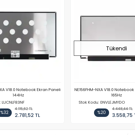
Tükendi
A V18.0 Notebook Ekran Paneli
NE156FHM-NXA V18.0 Notebook 
144Hz
165Hz
: LUCNLF83NF
Stok Kodu: 0NVLEJMYDO
4.115,62 TL
4.448,44 TL
%32
%20
2.781,52 TL
3.558,75 