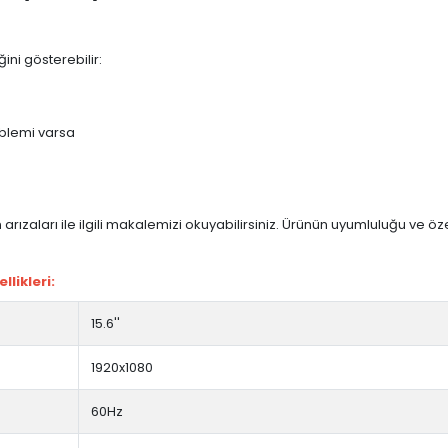
ini gösterebilir:
blemi varsa
arızaları ile ilgili makalemizi okuyabilirsiniz. Ürünün uyumluluğu ve ö
likleri:
15.6''
1920x1080
60Hz