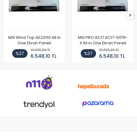
MSI Wind Top AE2211G All in
MSI PRO AC17 AC17-101TR-
One Ekran Paneli
X All in One Ekran Paneli
10.325,29 TL
10.325,29 TL
%37
%37
6.548,10 TL
6.548,10 TL