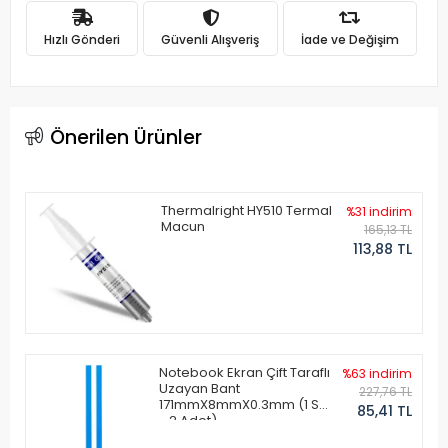
Hızlı Gönderi
Güvenli Alışveriş
İade ve Değişim
Önerilen Ürünler
Thermalright HY510 Termal
%31 indirim
Macun
165,13 TL
113,88 TL
Notebook Ekran Çift Taraflı
%63 indirim
Uzayan Bant
227,76 TL
171mmX8mmX0.3mm (1 Set
85,41 TL
- 2 Adet)