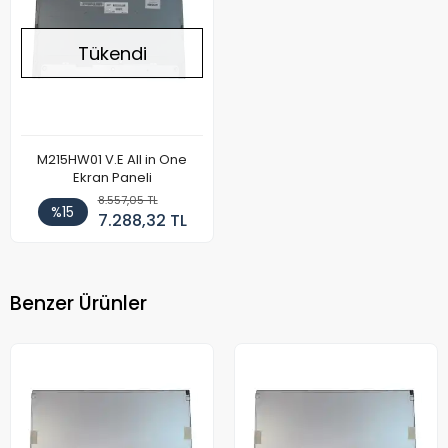
Tükendi
M215HW01 V.E All in One
Ekran Paneli
8.557,05 TL
%15
7.288,32 TL
Benzer Ürünler