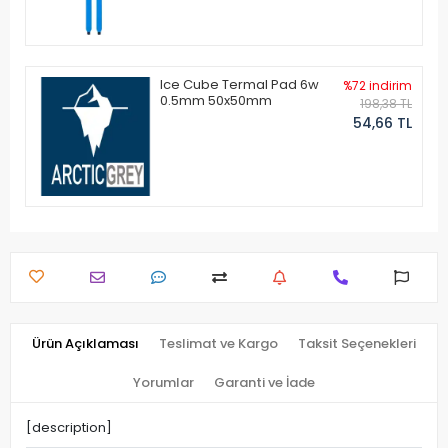
Ice Cube Termal Pad 6w
%72 indirim
0.5mm 50x50mm
198,38 TL
54,66 TL
Ürün Açıklaması
Teslimat ve Kargo
Taksit Seçenekleri
Yorumlar
Garanti ve İade
[description]