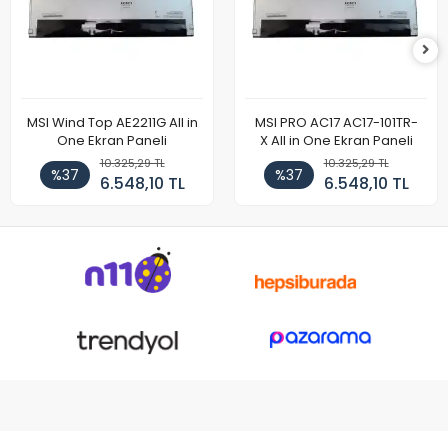
MSI Wind Top AE2211G All in
MSI PRO AC17 AC17-101TR-
One Ekran Paneli
X All in One Ekran Paneli
10.325,29 TL
10.325,29 TL
%37
%37
6.548,10 TL
6.548,10 TL