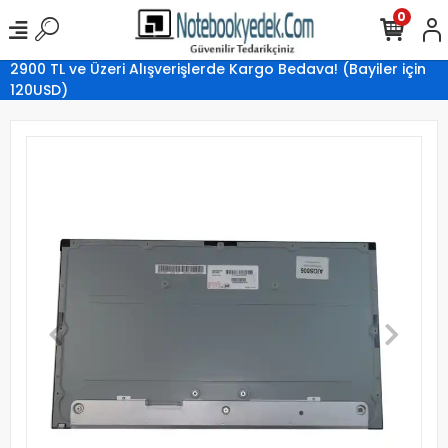
0
2900 TL ve Üzeri Alışverişlerde Kargo Bedava! (Bayiler için
120USD)