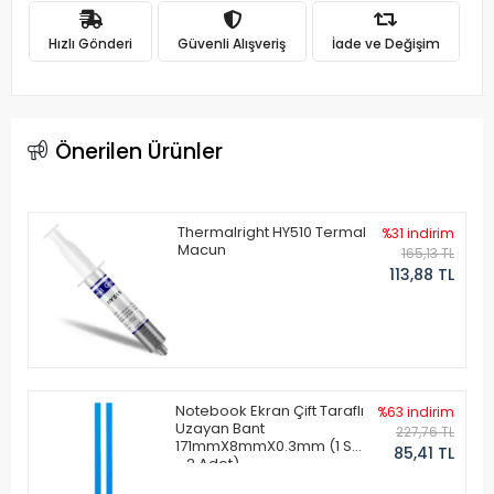
Hızlı Gönderi
Güvenli Alışveriş
İade ve Değişim
Önerilen Ürünler
Thermalright HY510 Termal
%31 indirim
Macun
165,13 TL
113,88 TL
Notebook Ekran Çift Taraflı
%63 indirim
Uzayan Bant
227,76 TL
171mmX8mmX0.3mm (1 Set
85,41 TL
- 2 Adet)