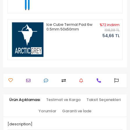
Ice Cube Termal Pad 6w
%72 indirim
0.5mm 50x50mm
198,38 TL
54,66 TL
Ürün Açıklaması
Teslimat ve Kargo
Taksit Seçenekleri
Yorumlar
Garanti ve İade
[description]