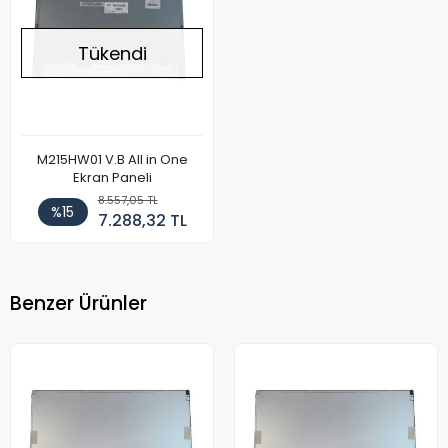
Tükendi
M215HW01 V.B All in One
Ekran Paneli
8.557,05 TL
%15
7.288,32 TL
Benzer Ürünler