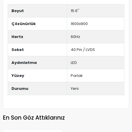
Boyut
15.6''
Çözünürlük
1600x900
Hertz
60Hz
Soket
40 Pin / LVDS
Aydınlatma
LED
Yüzey
Parlak
Durumu
Yeni
En Son Göz Attıklarınız