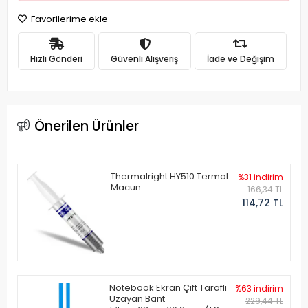
Favorilerime ekle
Hızlı Gönderi
Güvenli Alışveriş
İade ve Değişim
Önerilen Ürünler
Thermalright HY510 Termal
%31 indirim
Macun
166,34 TL
114,72 TL
Notebook Ekran Çift Taraflı
%63 indirim
Uzayan Bant
229,44 TL