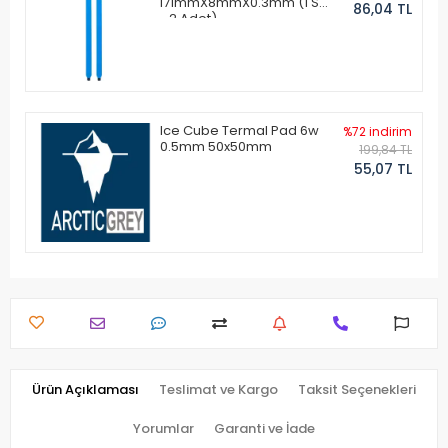
171mmX8mmX0.3mm (1 Set
86,04 TL
- 2 Adet)
Ice Cube Termal Pad 6w
%72 indirim
0.5mm 50x50mm
199,84 TL
55,07 TL
Ürün Açıklaması
Teslimat ve Kargo
Taksit Seçenekleri
Yorumlar
Garanti ve İade