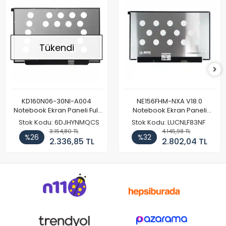
Tükendi
KD160N06-30NI-A004
NE156FHM-NXA V18.0
Notebook Ekran Paneli Full
Notebook Ekran Paneli
HD
144Hz
Stok Kodu: 6DJHYNMQCS
Stok Kodu: LUCNLF83NF
3.154,80 TL
4.145,98 TL
%26
%32
2.336,85 TL
2.802,04 TL