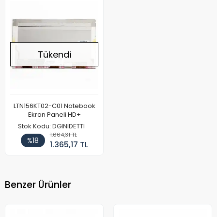
Tükendi
LTN156KT02-C01 Notebook
Ekran Paneli HD+
Stok Kodu: DGINIDETTI
1.664,31 TL
%18
1.365,17 TL
Benzer Ürünler