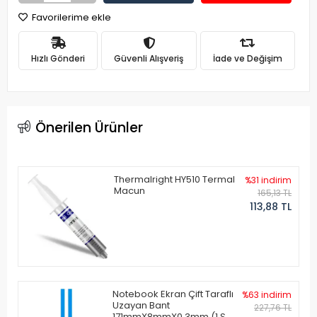
Favorilerime ekle
Hızlı Gönderi
Güvenli Alışveriş
İade ve Değişim
Önerilen Ürünler
Thermalright HY510 Termal
%31 indirim
Macun
165,13 TL
113,88 TL
Notebook Ekran Çift Taraflı
%63 indirim
Uzayan Bant
227,76 TL
171mmX8mmX0.3mm (1 Set