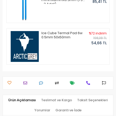
85,41 TL
- 2 Adet)
Ice Cube Termal Pad 6w
%72 indirim
0.5mm 50x50mm
198,38 TL
54,66 TL
Ürün Açıklaması
Teslimat ve Kargo
Taksit Seçenekleri
Yorumlar
Garanti ve İade