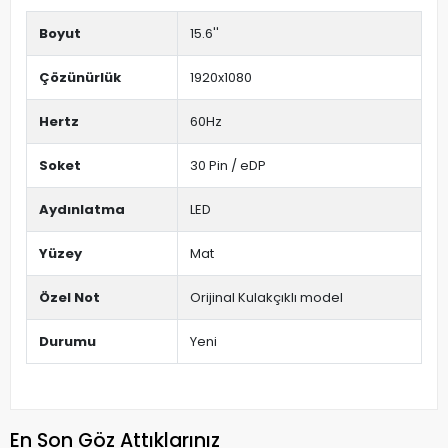
Boyut
15.6''
Çözünürlük
1920x1080
Hertz
60Hz
Soket
30 Pin / eDP
Aydınlatma
LED
Yüzey
Mat
Özel Not
Orijinal Kulakçıklı model
Durumu
Yeni
En Son Göz Attıklarınız