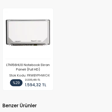
LTN156HL10 Notebook Ekran
Paneli (Full HD)
Stok Kodu: FRWBYPHWOX
2.235,46 TL
%29
1.594,32 TL
Benzer Ürünler