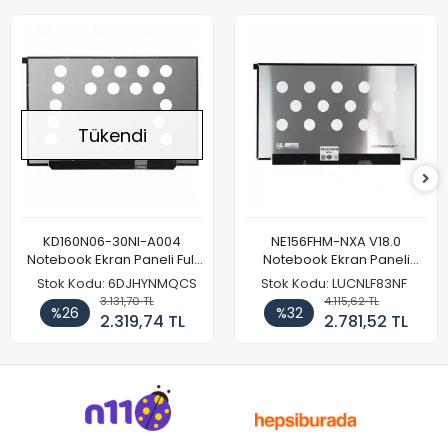
Tükendi
KD160N06-30NI-A004
NE156FHM-NXA V18.0
Notebook Ekran Paneli Full
Notebook Ekran Paneli
HD
144Hz
Stok Kodu: 6DJHYNMQCS
Stok Kodu: LUCNLF83NF
3.131,70 TL
4.115,62 TL
%26
%32
2.319,74 TL
2.781,52 TL