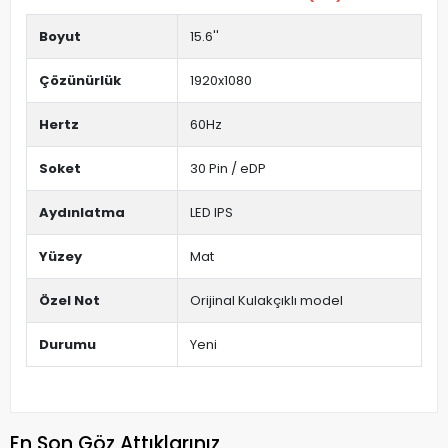
Boyut
15.6''
Çözünürlük
1920x1080
Hertz
60Hz
Soket
30 Pin / eDP
Aydınlatma
LED IPS
Yüzey
Mat
Özel Not
Orijinal Kulakçıklı model
Durumu
Yeni
En Son Göz Attıklarınız