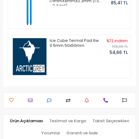
171mmX8mmX0.3mm (1 Set
85,41 TL
- 2 Adet)
Ice Cube Termal Pad 6w
%72 indirim
0.5mm 50x50mm
198,38 TL
54,66 TL
Ürün Açıklaması
Teslimat ve Kargo
Taksit Seçenekleri
Yorumlar
Garanti ve İade