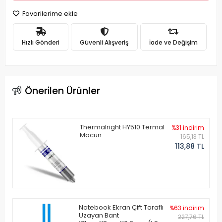
Favorilerime ekle
Hızlı Gönderi
Güvenli Alışveriş
İade ve Değişim
Önerilen Ürünler
Thermalright HY510 Termal
%31 indirim
Macun
165,13 TL
113,88 TL
Notebook Ekran Çift Taraflı
%63 indirim
Uzayan Bant
227,76 TL