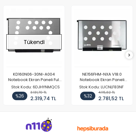
Tükendi
KD160N06-30NI-A004
NE156FHM-NXA V18.0
Notebook Ekran Paneli Full
Notebook Ekran Paneli
HD
144Hz
Stok Kodu: 6DJHYNMQCS
Stok Kodu: LUCNLF83NF
3.131,70 TL
4.115,62 TL
%26
%32
2.319,74 TL
2.781,52 TL