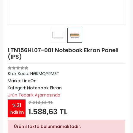
LTN156HL07-001 Notebook Ekran Paneli
(IPS)
Stok Kodu: NGKMQYRMST
Marka:
LineOn
Kategori:
Notebook Ekran
Ürün Tedarik Aşamasında
2.314,61 TL
%31
1.588,63 TL
indirim
Ürün stokta bulunmamaktadır.