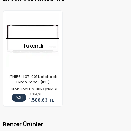
Tükendi
LTN156HL07-001 Notebook
Ekran Paneli (IPS)
Stok Kodu: NGKMQYRMST
2.314,61 TL
%31
1.588,63 TL
Benzer Ürünler