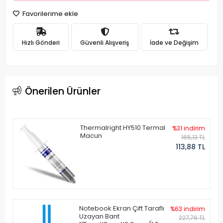
Favorilerime ekle
Hızlı Gönderi
Güvenli Alışveriş
İade ve Değişim
Önerilen Ürünler
Thermalright HY510 Termal
%31 indirim
Macun
165,13 TL
113,88 TL
Notebook Ekran Çift Taraflı
%63 indirim
Uzayan Bant
227,76 TL