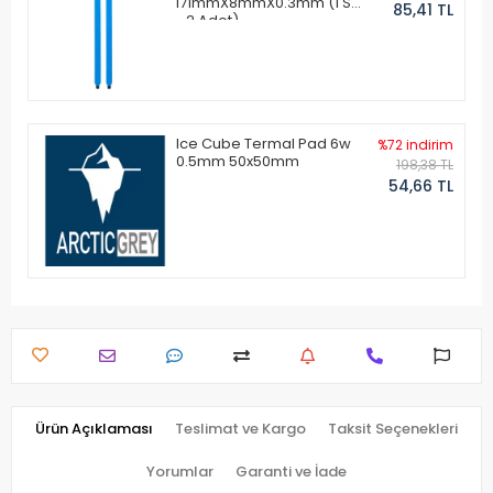
171mmX8mmX0.3mm (1 Set
85,41 TL
- 2 Adet)
Ice Cube Termal Pad 6w
%72 indirim
0.5mm 50x50mm
198,38 TL
54,66 TL
Ürün Açıklaması
Teslimat ve Kargo
Taksit Seçenekleri
Yorumlar
Garanti ve İade