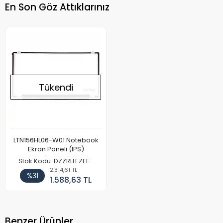
En Son Göz Attıklarınız
Tükendi
LTN156HL06-W01 Notebook
Ekran Paneli (IPS)
Stok Kodu: DZZRLLEZEF
2.314,61 TL
%31
1.588,63 TL
Benzer Ürünler