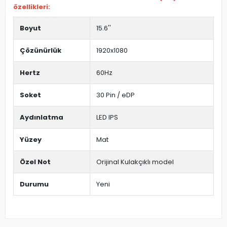
özellikleri:
Boyut
15.6''
Çözünürlük
1920x1080
Hertz
60Hz
Soket
30 Pin / eDP
Aydınlatma
LED IPS
Yüzey
Mat
Özel Not
Orijinal Kulakçıklı model
Durumu
Yeni