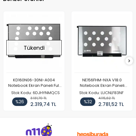
Tükendi
KD160N06-30NI-A004
NE156FHM-NXA V18.0
Notebook Ekran Paneli Full
Notebook Ekran Paneli
HD
144Hz
Stok Kodu: 6DJHYNMQCS
Stok Kodu: LUCNLF83NF
3.131,70 TL
4.115,62 TL
%26
%32
2.319,74 TL
2.781,52 TL