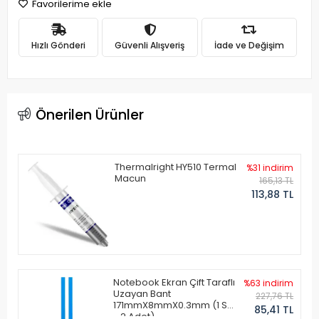
Favorilerime ekle
Hızlı Gönderi
Güvenli Alışveriş
İade ve Değişim
Önerilen Ürünler
Thermalright HY510 Termal
%31 indirim
Macun
165,13 TL
113,88 TL
Notebook Ekran Çift Taraflı
%63 indirim
Uzayan Bant
227,76 TL
171mmX8mmX0.3mm (1 Set
85,41 TL
- 2 Adet)