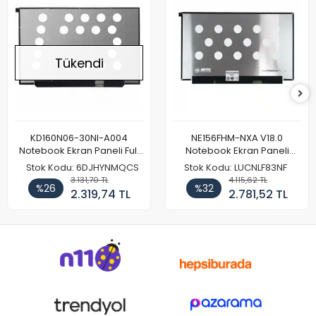
Tükendi
KD160N06-30NI-A004
NE156FHM-NXA V18.0
Notebook Ekran Paneli Full
Notebook Ekran Paneli
HD
144Hz
Stok Kodu: 6DJHYNMQCS
Stok Kodu: LUCNLF83NF
3.131,70 TL
4.115,62 TL
%26
%32
2.319,74 TL
2.781,52 TL