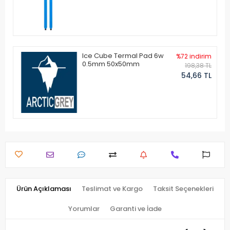
Ice Cube Termal Pad 6w
%72 indirim
0.5mm 50x50mm
198,38 TL
54,66 TL
Ürün Açıklaması
Teslimat ve Kargo
Taksit Seçenekleri
Yorumlar
Garanti ve İade