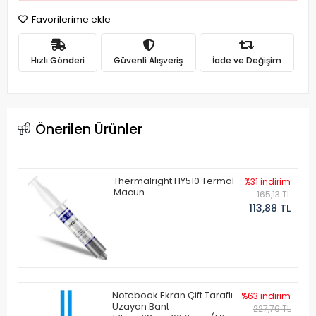
Favorilerime ekle
Hızlı Gönderi
Güvenli Alışveriş
İade ve Değişim
Önerilen Ürünler
Thermalright HY510 Termal
%31 indirim
Macun
165,13 TL
113,88 TL
Notebook Ekran Çift Taraflı
%63 indirim
Uzayan Bant
227,76 TL