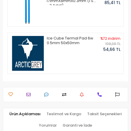
171mmX8mmX0.3mm (1 Set
85,41 TL
- 2 Adet)
Ice Cube Termal Pad 6w
%72 indirim
0.5mm 50x50mm
198,38 TL
54,66 TL
Ürün Açıklaması
Teslimat ve Kargo
Taksit Seçenekleri
Yorumlar
Garanti ve İade