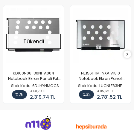
Tükendi
KD160N06-30NI-A004
NE156FHM-NXA V18.0
Notebook Ekran Paneli Full
Notebook Ekran Paneli
HD
144Hz
Stok Kodu: 6DJHYNMQCS
Stok Kodu: LUCNLF83NF
3.131,70 TL
4.115,62 TL
%26
%32
2.319,74 TL
2.781,52 TL