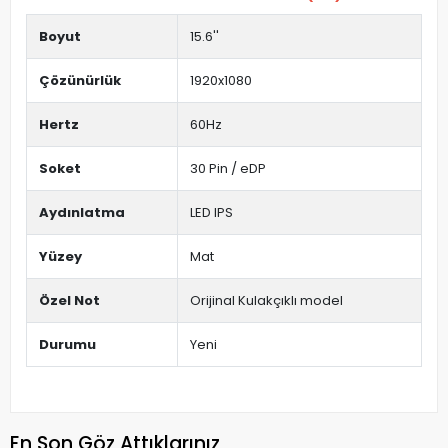
Boyut
15.6''
Çözünürlük
1920x1080
Hertz
60Hz
Soket
30 Pin / eDP
Aydınlatma
LED IPS
Yüzey
Mat
Özel Not
Orijinal Kulakçıklı model
Durumu
Yeni
En Son Göz Attıklarınız