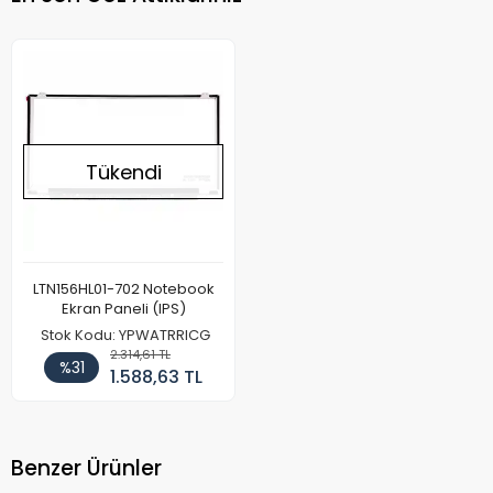
Tükendi
LTN156HL01-702 Notebook
Ekran Paneli (IPS)
Stok Kodu: YPWATRRICG
2.314,61 TL
%31
1.588,63 TL
Benzer Ürünler