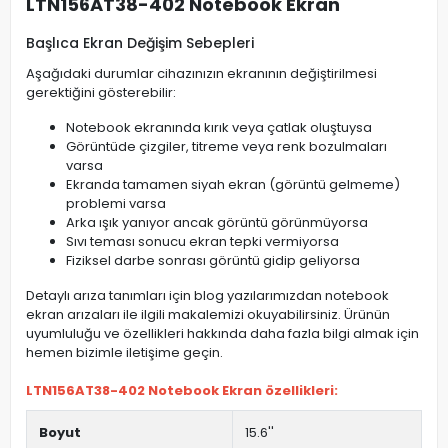
LTN156AT38-402 Notebook Ekran
Başlıca Ekran Değişim Sebepleri
Aşağıdaki durumlar cihazınızın ekranının değiştirilmesi
gerektiğini gösterebilir:
Notebook ekranında kırık veya çatlak oluştuysa
Görüntüde çizgiler, titreme veya renk bozulmaları
varsa
Ekranda tamamen siyah ekran (görüntü gelmeme)
problemi varsa
Arka ışık yanıyor ancak görüntü görünmüyorsa
Sıvı teması sonucu ekran tepki vermiyorsa
Fiziksel darbe sonrası görüntü gidip geliyorsa
Detaylı arıza tanımları için blog yazılarımızdan notebook
ekran arızaları ile ilgili makalemizi okuyabilirsiniz. Ürünün
uyumluluğu ve özellikleri hakkında daha fazla bilgi almak için
hemen bizimle iletişime geçin.
LTN156AT38-402 Notebook Ekran özellikleri:
Boyut
15.6''