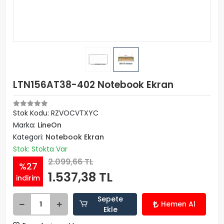
LTN156AT38-402 Notebook Ekran
Stok Kodu: RZVOCVTXYC
Marka:
LineOn
Kategori:
Notebook Ekran
Stok: Stokta Var
2.099,66 TL
%27
1.537,38 TL
indirim
Sepete
Hemen Al
Ekle