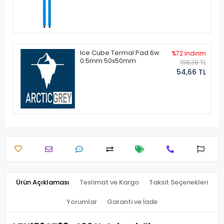
Ice Cube Termal Pad 6w
%72 indirim
0.5mm 50x50mm
198,38 TL
54,66 TL
Ürün Açıklaması
Teslimat ve Kargo
Taksit Seçenekleri
Yorumlar
Garanti ve İade