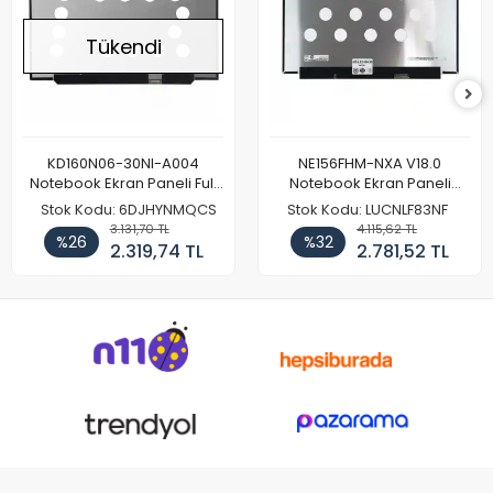
Tükendi
KD160N06-30NI-A004
NE156FHM-NXA V18.0
Notebook Ekran Paneli Full
Notebook Ekran Paneli
HD
144Hz
Stok Kodu: 6DJHYNMQCS
Stok Kodu: LUCNLF83NF
3.131,70 TL
4.115,62 TL
%26
%32
2.319,74 TL
2.781,52 TL