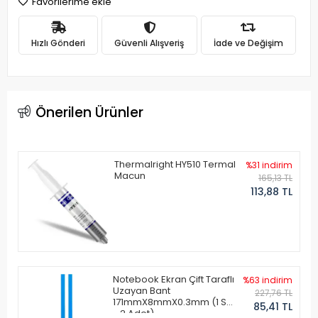
Favorilerime ekle
Hızlı Gönderi
Güvenli Alışveriş
İade ve Değişim
Önerilen Ürünler
Thermalright HY510 Termal
%31 indirim
Macun
165,13 TL
113,88 TL
Notebook Ekran Çift Taraflı
%63 indirim
Uzayan Bant
227,76 TL
171mmX8mmX0.3mm (1 Set
85,41 TL
- 2 Adet)