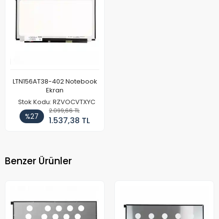
LTN156AT38-402 Notebook
Ekran
Stok Kodu: RZVOCVTXYC
2.099,66 TL
%27
1.537,38 TL
Benzer Ürünler