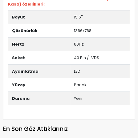
Kasa) özellikleri:
Boyut
15.6''
Çözünürlük
1366x768
Hertz
60Hz
Soket
40 Pin / LVDS
Aydınlatma
LED
Yüzey
Parlak
Durumu
Yeni
En Son Göz Attıklarınız