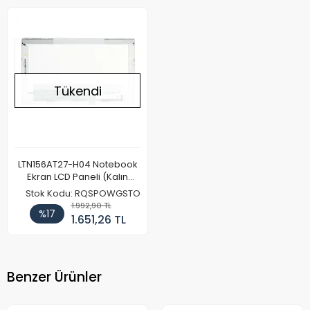
Tükendi
LTN156AT27-H04 Notebook
Ekran LCD Paneli (Kalın
Kasa)
Stok Kodu: RQSPOWGSTO
1.992,90 TL
%17
1.651,26 TL
Benzer Ürünler