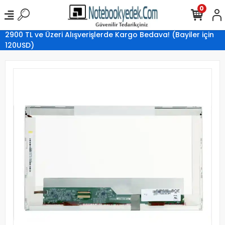
0
2900 TL ve Üzeri Alışverişlerde Kargo Bedava! (Bayiler için
120USD)