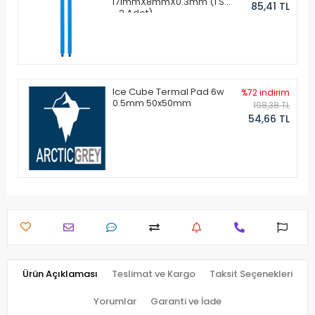
171mmX8mmX0.3mm (1 Set
85,41 TL
- 2 Adet)
Ice Cube Termal Pad 6w
%72 indirim
0.5mm 50x50mm
198,38 TL
54,66 TL
Ürün Açıklaması
Teslimat ve Kargo
Taksit Seçenekleri
Yorumlar
Garanti ve İade