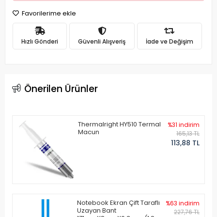
Favorilerime ekle
Hızlı Gönderi
Güvenli Alışveriş
İade ve Değişim
Önerilen Ürünler
Thermalright HY510 Termal
%31 indirim
Macun
165,13 TL
113,88 TL
Notebook Ekran Çift Taraflı
%63 indirim
Uzayan Bant
227,76 TL