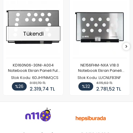
Tükendi
KD160N06-30NI-A004
NE156FHM-NXA V18.0
Notebook Ekran Paneli Full
Notebook Ekran Paneli
HD
144Hz
Stok Kodu: 6DJHYNMQCS
Stok Kodu: LUCNLF83NF
3.131,70 TL
4.115,62 TL
%26
%32
2.319,74 TL
2.781,52 TL