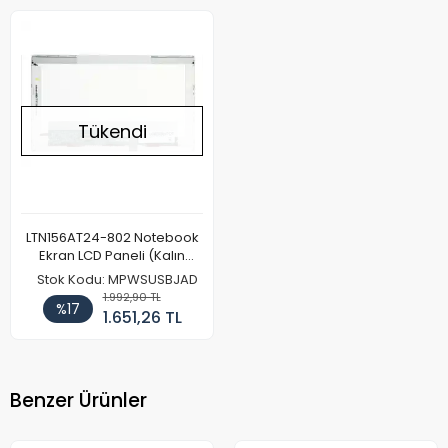
Tükendi
LTN156AT24-802 Notebook
Ekran LCD Paneli (Kalın
Kasa)
Stok Kodu: MPWSUSBJAD
1.992,90 TL
%17
1.651,26 TL
Benzer Ürünler