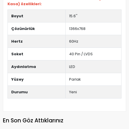
Kasa) özellikleri:
Boyut
15.6''
Çözünürlük
1366x768
Hertz
60Hz
Soket
40 Pin / LVDS
Aydınlatma
LED
Yüzey
Parlak
Durumu
Yeni
En Son Göz Attıklarınız