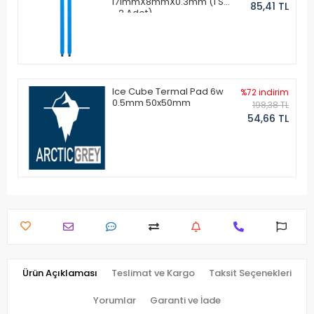
171mmX8mmX0.3mm (1 Set
85,41 TL
- 2 Adet)
Ice Cube Termal Pad 6w
%72 indirim
0.5mm 50x50mm
198,38 TL
54,66 TL
Ürün Açıklaması
Teslimat ve Kargo
Taksit Seçenekleri
Yorumlar
Garanti ve İade