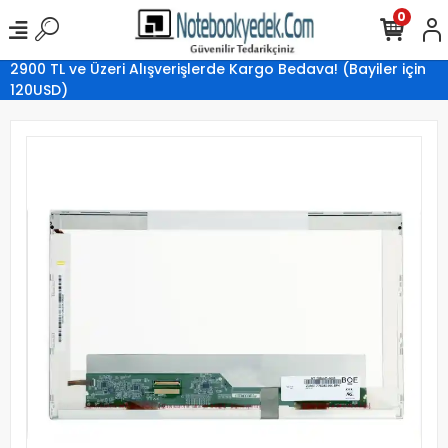
0
2900 TL ve Üzeri Alışverişlerde Kargo Bedava! (Bayiler için
120USD)