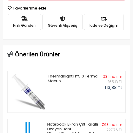
Favorilerime ekle
Hızlı Gönderi
Güvenli Alışveriş
İade ve Değişim
Önerilen Ürünler
Thermalright HY510 Termal
%31 indirim
Macun
165,13 TL
113,88 TL
Notebook Ekran Çift Taraflı
%63 indirim
Uzayan Bant
227,76 TL