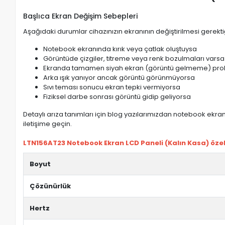
Başlıca Ekran Değişim Sebepleri
Aşağıdaki durumlar cihazınızın ekranının değiştirilmesi gerektiğ
Notebook ekranında kırık veya çatlak oluştuysa
Görüntüde çizgiler, titreme veya renk bozulmaları varsa
Ekranda tamamen siyah ekran (görüntü gelmeme) pro
Arka ışık yanıyor ancak görüntü görünmüyorsa
Sıvı teması sonucu ekran tepki vermiyorsa
Fiziksel darbe sonrası görüntü gidip geliyorsa
Detaylı arıza tanımları için blog yazılarımızdan notebook ekran 
iletişime geçin.
LTN156AT23 Notebook Ekran LCD Paneli (Kalın Kasa) özell
Boyut
Çözünürlük
Hertz