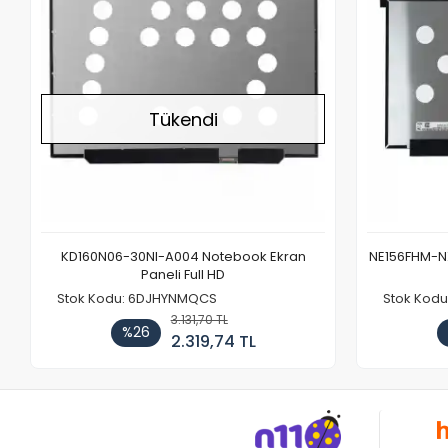
Tükendi
KD160N06-30NI-A004 Notebook Ekran
NE156FHM-NX
Paneli Full HD
Stok Kodu: 6DJHYNMQCS
Stok Kodu
3.131,70 TL
%26
2.319,74 TL