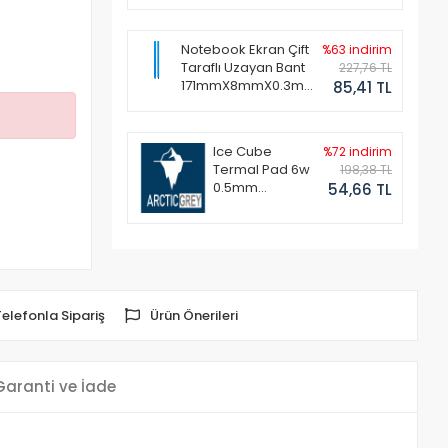
Notebook Ekran Çift
%63 indirim
Taraflı Uzayan Bant
227,76 TL
171mmX8mmX0.3mm
85,41 TL
(1 Set - 2 Adet)
Ice Cube
%72 indirim
Termal Pad 6w
198,38 TL
0.5mm
54,66 TL
50x50mm
Telefonla Sipariş
Ürün Önerileri
Garanti ve İade