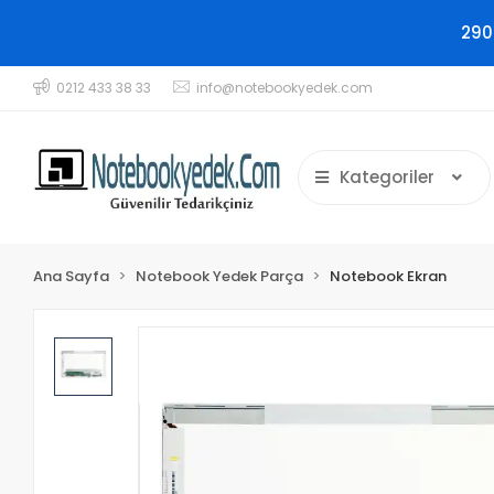
290
0212 433 38 33
info@notebookyedek.com
Kategoriler
Ana Sayfa
Notebook Yedek Parça
Notebook Ekran