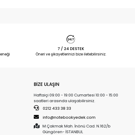
7 / 24 DESTEK
eneği
Öneri ve şikayetlerinizi bize iletebilirsiniz.
BİZE ULAŞIN
Haftaiçi 09:00 - 19:00 Cumartesi 10:00 - 15:00
saatleri arasında ulaşabilirsiniz.
0212 433 38 33
info@notebookyedek.com
M.Çakmak Mah. İnönü Cad. N.162/b
Güngören- İSTANBUL