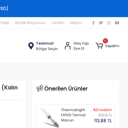
USD)
 Takip
Bayilik Başvurusu
Yardım
İletişim
0
Teslimat
Giriş Yap
Sepetim
Bölge Seçin
Üye Ol
 (Kalın
Önerilen Ürünler
Thermalright
%31 indirim
HY510 Termal
165,13 TL
Macun
113,88 TL