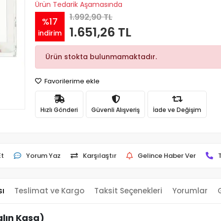
Ürün Tedarik Aşamasında
1.992,90 TL
%17
1.651,26 TL
indirim
Ürün stokta bulunmamaktadır.
Favorilerime ekle
Hızlı Gönderi
Güvenli Alışveriş
İade ve Değişim
Et
Yorum Yaz
Karşılaştır
Gelince Haber Ver
sı
Teslimat ve Kargo
Taksit Seçenekleri
Yorumlar
lın Kasa)