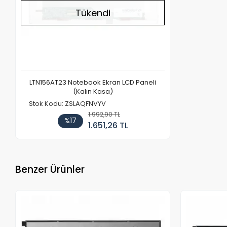
Tükendi
LTN156AT23 Notebook Ekran LCD Paneli
(Kalın Kasa)
Stok Kodu: ZSLAQFNVYV
1.992,90 TL
%17
1.651,26 TL
Benzer Ürünler
Stokta Yok