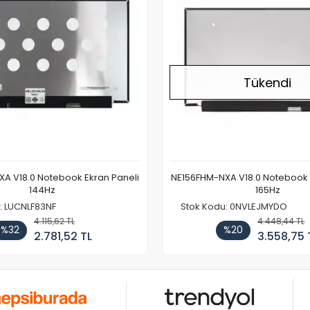
Tükendi
A V18.0 Notebook Ekran Paneli
NE156FHM-NXA V18.0 Notebook 
144Hz
165Hz
: LUCNLF83NF
Stok Kodu: 0NVLEJMYDO
4.115,62 TL
4.448,44 TL
%32
%20
2.781,52 TL
3.558,75 