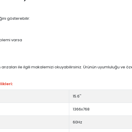
ini gösterebilir:
blemi varsa
arızaları ile ilgili makalemizi okuyabilirsiniz. Ürünün uyumluluğu ve ö
ikleri:
15.6''
1366x768
60Hz