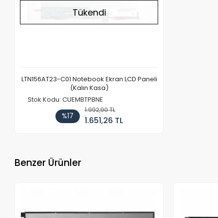
Tükendi
LTN156AT23-C01 Notebook Ekran LCD Paneli
(Kalın Kasa)
Stok Kodu: CUEMBTPBNE
1.992,90 TL
%17
1.651,26 TL
Benzer Ürünler
Stokta Yok