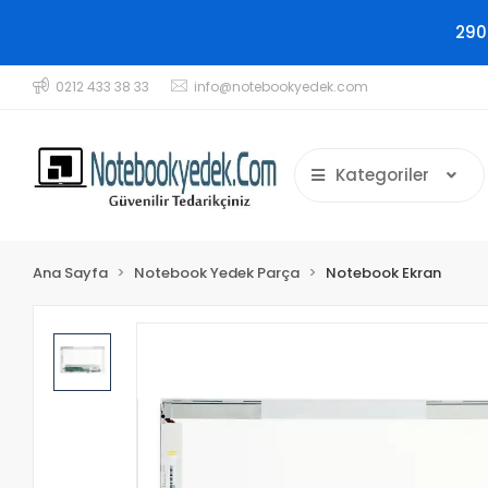
290
0212 433 38 33
info@notebookyedek.com
Kategoriler
Ana Sayfa
Notebook Yedek Parça
Notebook Ekran