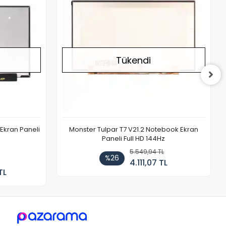
Tükendi
Ekran Paneli
Monster Tulpar T7 V21.2 Notebook Ekran
Paneli Full HD 144Hz
5.549,94 TL
%26
4.111,07 TL
TL