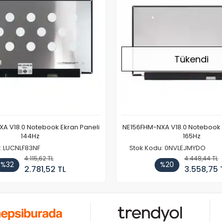
Tükendi
A V18.0 Notebook Ekran Paneli
NE156FHM-NXA V18.0 Notebook 
144Hz
165Hz
: LUCNLF83NF
Stok Kodu: 0NVLEJMYDO
4.115,62 TL
4.448,44 TL
%32
%20
2.781,52 TL
3.558,75 