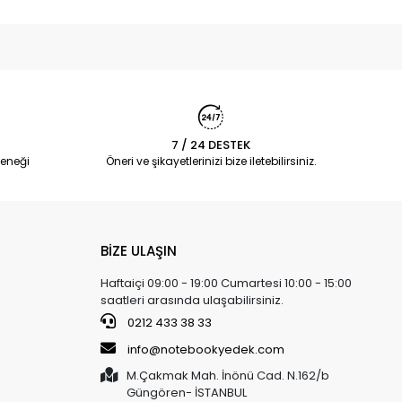
7 / 24 DESTEK
eneği
Öneri ve şikayetlerinizi bize iletebilirsiniz.
BİZE ULAŞIN
Haftaiçi 09:00 - 19:00 Cumartesi 10:00 - 15:00
saatleri arasında ulaşabilirsiniz.
0212 433 38 33
info@notebookyedek.com
M.Çakmak Mah. İnönü Cad. N.162/b
Güngören- İSTANBUL