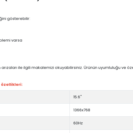
ini gösterebilir:
blemi varsa
arızaları ile ilgili makalemizi okuyabilirsiniz. Ürünün uyumluluğu ve ö
zellikleri:
15.6''
1366x768
60Hz