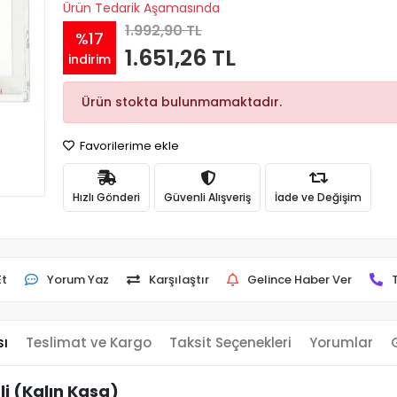
Ürün Tedarik Aşamasında
1.992,90 TL
%17
1.651,26 TL
indirim
Ürün stokta bulunmamaktadır.
Favorilerime ekle
Hızlı Gönderi
Güvenli Alışveriş
İade ve Değişim
Et
Yorum Yaz
Karşılaştır
Gelince Haber Ver
sı
Teslimat ve Kargo
Taksit Seçenekleri
Yorumlar
i (Kalın Kasa)