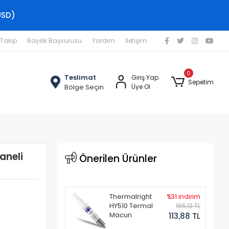
USD)
 Takip
Bayilik Başvurusu
Yardım
İletişim
0
Teslimat
Giriş Yap
Sepetim
Bölge Seçin
Üye Ol
aneli
Önerilen Ürünler
Thermalright
%31 indirim
HY510 Termal
165,13 TL
Macun
113,88 TL