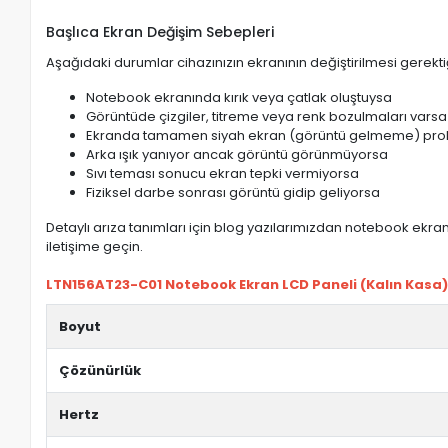
Başlıca Ekran Değişim Sebepleri
Aşağıdaki durumlar cihazınızın ekranının değiştirilmesi gerektiğ
Notebook ekranında kırık veya çatlak oluştuysa
Görüntüde çizgiler, titreme veya renk bozulmaları varsa
Ekranda tamamen siyah ekran (görüntü gelmeme) pro
Arka ışık yanıyor ancak görüntü görünmüyorsa
Sıvı teması sonucu ekran tepki vermiyorsa
Fiziksel darbe sonrası görüntü gidip geliyorsa
Detaylı arıza tanımları için blog yazılarımızdan notebook ekran 
iletişime geçin.
LTN156AT23-C01 Notebook Ekran LCD Paneli (Kalın Kasa) ö
Boyut
Çözünürlük
Hertz