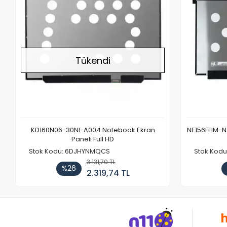
Tükendi
KD160N06-30NI-A004 Notebook Ekran
NE156FHM-NX
Paneli Full HD
Stok Kodu: 6DJHYNMQCS
Stok Kodu
3.131,70 TL
%26
2.319,74 TL