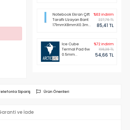
Notebook Ekran Çift
%63 indirim
Taraflı Uzayan Bant
227,76 TL
171mmX8mmX0.3mm
85,41 TL
(1 Set - 2 Adet)
Ice Cube
%72 indirim
Termal Pad 6w
198,38 TL
0.5mm
54,66 TL
50x50mm
Telefonla Sipariş
Ürün Önerileri
Garanti ve İade