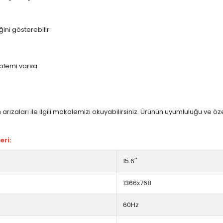
ini gösterebilir:
blemi varsa
arızaları ile ilgili makalemizi okuyabilirsiniz. Ürünün uyumluluğu ve ö
eri:
15.6''
1366x768
60Hz