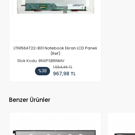
LTN156AT22-B01 Notebook Ekran LCD Paneli
(Ref)
Stok Kodu: BNXPSBRNMV
1.554,46 TL
%38
967,98 TL
Benzer Ürünler
Stokta Yok