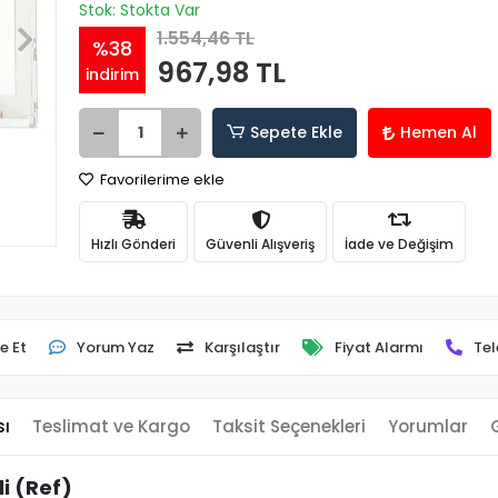
Stok: Stokta Var
1.554,46 TL
%38
967,98 TL
indirim
Sepete Ekle
Hemen Al
Favorilerime ekle
Hızlı Gönderi
Güvenli Alışveriş
İade ve Değişim
e Et
Yorum Yaz
Karşılaştır
Fiyat Alarmı
Tel
sı
Teslimat ve Kargo
Taksit Seçenekleri
Yorumlar
i (Ref)