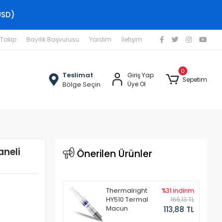
USD)
 Takip
Bayilik Başvurusu
Yardım
İletişim
0
Teslimat
Giriş Yap
Sepetim
Bölge Seçin
Üye Ol
neli
Önerilen Ürünler
Thermalright
%31 indirim
HY510 Termal
165,13 TL
Macun
113,88 TL