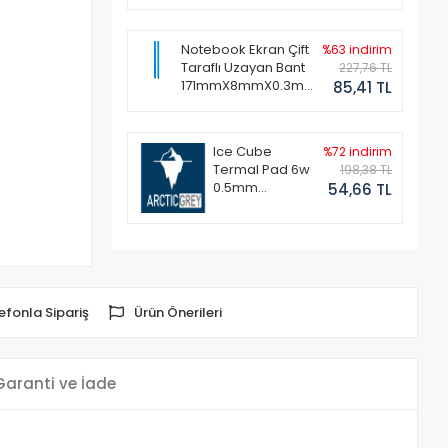
Notebook Ekran Çift
%63 indirim
Taraflı Uzayan Bant
227,76 TL
171mmX8mmX0.3mm
85,41 TL
(1 Set - 2 Adet)
Ice Cube
%72 indirim
Termal Pad 6w
198,38 TL
0.5mm
54,66 TL
50x50mm
efonla Sipariş
Ürün Önerileri
Garanti ve İade