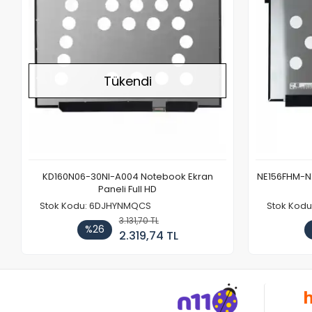
Tükendi
KD160N06-30NI-A004 Notebook Ekran
NE156FHM-NX
Paneli Full HD
Stok Kodu: 6DJHYNMQCS
Stok Kodu
3.131,70 TL
%26
2.319,74 TL