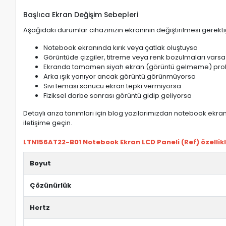
Başlıca Ekran Değişim Sebepleri
Aşağıdaki durumlar cihazınızın ekranının değiştirilmesi gerektiğ
Notebook ekranında kırık veya çatlak oluştuysa
Görüntüde çizgiler, titreme veya renk bozulmaları varsa
Ekranda tamamen siyah ekran (görüntü gelmeme) pro
Arka ışık yanıyor ancak görüntü görünmüyorsa
Sıvı teması sonucu ekran tepki vermiyorsa
Fiziksel darbe sonrası görüntü gidip geliyorsa
Detaylı arıza tanımları için blog yazılarımızdan notebook ekran 
iletişime geçin.
LTN156AT22-B01 Notebook Ekran LCD Paneli (Ref) özellikl
Boyut
Çözünürlük
Hertz