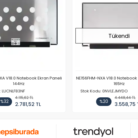
Tükendi
A V18.0 Notebook Ekran Paneli
NE156FHM-NXA V18.0 Notebook 
144Hz
165Hz
: LUCNLF83NF
Stok Kodu: 0NVLEJMYDO
4.115,62 TL
4.448,44 TL
%32
%20
2.781,52 TL
3.558,75 