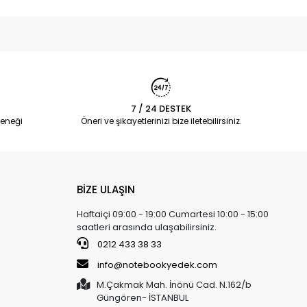
7 / 24 DESTEK
eneği
Öneri ve şikayetlerinizi bize iletebilirsiniz.
BİZE ULAŞIN
Haftaiçi 09:00 - 19:00 Cumartesi 10:00 - 15:00
saatleri arasında ulaşabilirsiniz.
0212 433 38 33
info@notebookyedek.com
M.Çakmak Mah. İnönü Cad. N.162/b
Güngören- İSTANBUL