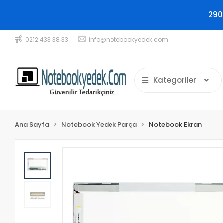
290
0212 433 38 33
info@notebookyedek.com
Kategoriler
Ana Sayfa
Notebook Yedek Parça
Notebook Ekran