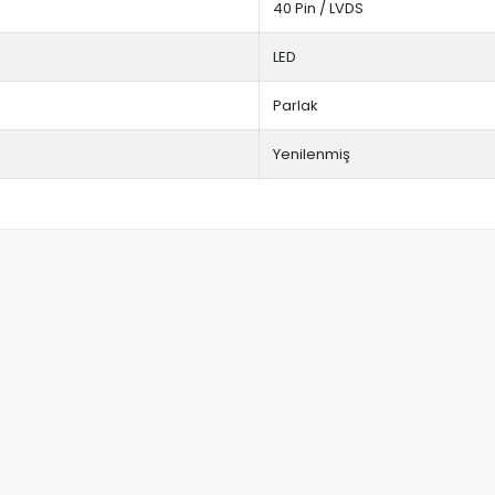
40 Pin / LVDS
LED
Parlak
Yenilenmiş