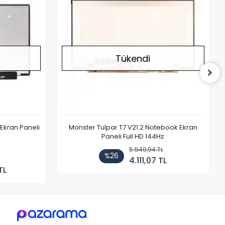
Tükendi
Ekran Paneli
Monster Tulpar T7 V21.2 Notebook Ekran
Paneli Full HD 144Hz
5.549,94 TL
%26
4.111,07 TL
TL