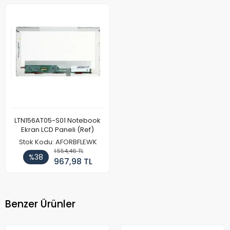
LTN156AT05-S01 Notebook
Ekran LCD Paneli (Ref)
Stok Kodu: AFORBFLEWK
1.554,46 TL
%38
967,98 TL
Benzer Ürünler