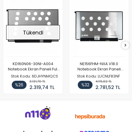
Tükendi
KD160N06-30NI-A004
NE156FHM-NXA V18.0
Notebook Ekran Paneli Full
Notebook Ekran Paneli
HD
144Hz
Stok Kodu: 6DJHYNMQCS
Stok Kodu: LUCNLF83NF
3.131,70 TL
4.115,62 TL
%26
%32
2.319,74 TL
2.781,52 TL