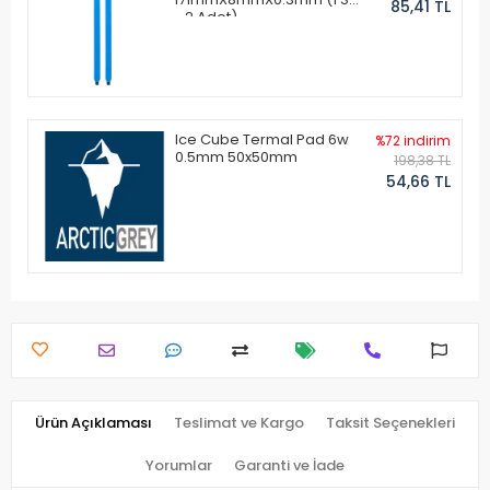
85,41 TL
- 2 Adet)
Ice Cube Termal Pad 6w
%72 indirim
0.5mm 50x50mm
198,38 TL
54,66 TL
Ürün Açıklaması
Teslimat ve Kargo
Taksit Seçenekleri
Yorumlar
Garanti ve İade