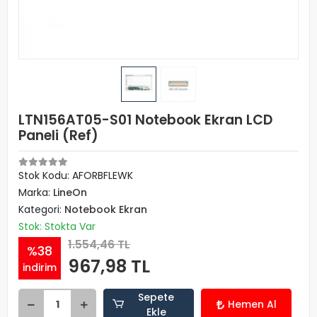
LTN156AT05-S01 Notebook Ekran LCD
Paneli (Ref)
Stok Kodu: AFORBFLEWK
Marka:
LineOn
Kategori:
Notebook Ekran
Stok: Stokta Var
1.554,46 TL
%38
967,98 TL
indirim
Sepete
Hemen Al
Ekle