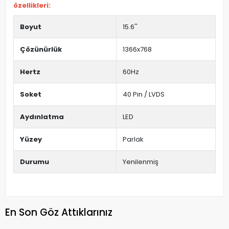
özellikleri:
Boyut
15.6''
Çözünürlük
1366x768
Hertz
60Hz
Soket
40 Pin / LVDS
Aydınlatma
LED
Yüzey
Parlak
Durumu
Yenilenmiş
En Son Göz Attıklarınız