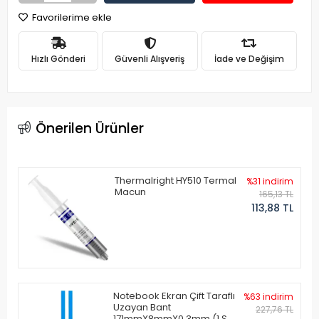
Favorilerime ekle
Hızlı Gönderi
Güvenli Alışveriş
İade ve Değişim
Önerilen Ürünler
Thermalright HY510 Termal
%31 indirim
Macun
165,13 TL
113,88 TL
Notebook Ekran Çift Taraflı
%63 indirim
Uzayan Bant
227,76 TL
171mmX8mmX0.3mm (1 Set