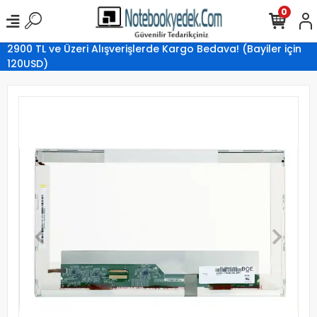
0
2900 TL ve Üzeri Alışverişlerde Kargo Bedava! (Bayiler için
120USD)