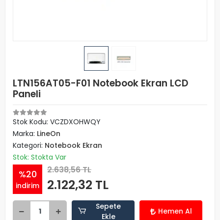
LTN156AT05-F01 Notebook Ekran LCD
Paneli
Stok Kodu: VCZDXOHWQY
Marka:
LineOn
Kategori:
Notebook Ekran
Stok: Stokta Var
2.638,56 TL
%20
2.122,32 TL
indirim
Sepete
Hemen Al
Ekle