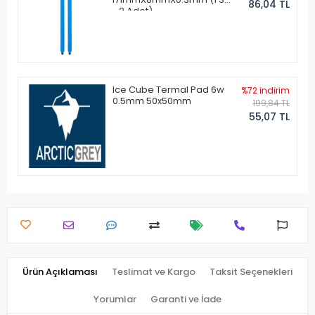
86,04 TL
- 2 Adet)
Ice Cube Termal Pad 6w
%72 indirim
0.5mm 50x50mm
199,84 TL
55,07 TL
Ürün Açıklaması
Teslimat ve Kargo
Taksit Seçenekleri
Yorumlar
Garanti ve İade