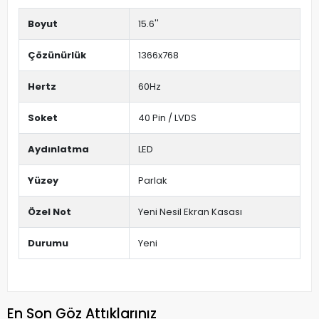
Boyut
15.6''
Çözünürlük
1366x768
Hertz
60Hz
Soket
40 Pin / LVDS
Aydınlatma
LED
Yüzey
Parlak
Özel Not
Yeni Nesil Ekran Kasası
Durumu
Yeni
En Son Göz Attıklarınız