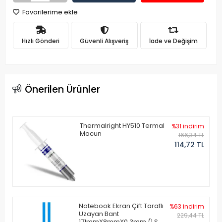
Favorilerime ekle
Hızlı Gönderi
Güvenli Alışveriş
İade ve Değişim
Önerilen Ürünler
Thermalright HY510 Termal
%31 indirim
Macun
166,34 TL
114,72 TL
Notebook Ekran Çift Taraflı
%63 indirim
Uzayan Bant
229,44 TL
171mmX8mmX0.3mm (1 Set