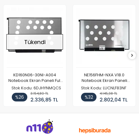
Tükendi
KD160N06-30NI-A004
NE156FHM-NXA V18.0
Notebook Ekran Paneli Full
Notebook Ekran Paneli
HD
144Hz
Stok Kodu: 6DJHYNMQCS
Stok Kodu: LUCNLF83NF
3.154,80 TL
4.145,98 TL
%26
%32
2.336,85 TL
2.802,04 TL