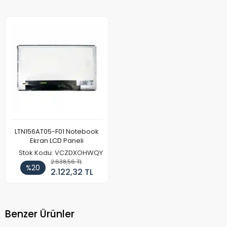
LTN156AT05-F01 Notebook
Ekran LCD Paneli
Stok Kodu: VCZDXOHWQY
2.638,56 TL
%20
2.122,32 TL
Benzer Ürünler