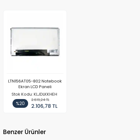
LTN156AT05-802 Notebook
Ekran LCD Paneli
Stok Kodu: KLJDLKKHEH
2.619,24 TL
%20
2.106,78 TL
Benzer Ürünler