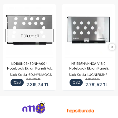
Tükendi
KD160N06-30NI-A004
NE156FHM-NXA V18.0
Notebook Ekran Paneli Full
Notebook Ekran Paneli
HD
144Hz
Stok Kodu: 6DJHYNMQCS
Stok Kodu: LUCNLF83NF
3.131,70 TL
4.115,62 TL
%26
%32
2.319,74 TL
2.781,52 TL