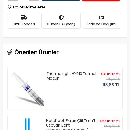
Favorilerime ekle
Hızlı Gönderi
Güvenli Alışveriş
İade ve Değişim
Önerilen Ürünler
Thermalright HY510 Termal
%31 indirim
Macun
165,13 TL
113,88 TL
Notebook Ekran Çift Taraflı
%63 indirim
Uzayan Bant
227,76 TL
171mmX8mmX0.3mm (1 Set