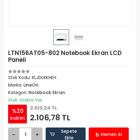
LTN156AT05-802 Notebook Ekran LCD
Paneli
Stok Kodu: KLJDLKKHEH
Marka:
LineOn
Kategori:
Notebook Ekran
Stok: Stokta Var
2.619,24 TL
%20
2.106,78 TL
indirim
Sepete
Hemen Al
Ekle