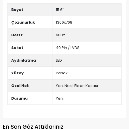
Boyut
15.6''
Çözünürlük
1366x768
Hertz
60Hz
Soket
40 Pin / LVDS
Aydınlatma
LED
Yüzey
Parlak
Özel Not
Yeni Nesil Ekran Kasası
Durumu
Yeni
En Son Göz Attıklarınız