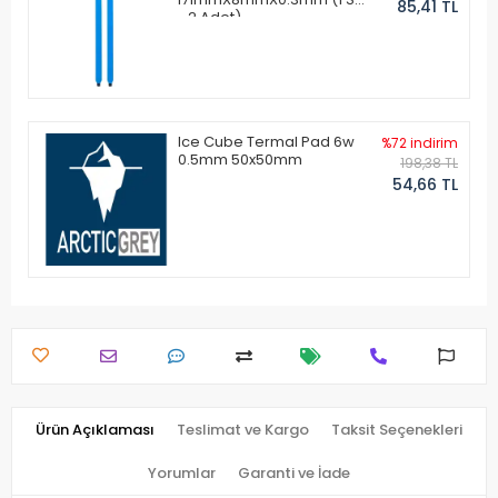
85,41 TL
- 2 Adet)
Ice Cube Termal Pad 6w
%72 indirim
0.5mm 50x50mm
198,38 TL
54,66 TL
Ürün Açıklaması
Teslimat ve Kargo
Taksit Seçenekleri
Yorumlar
Garanti ve İade