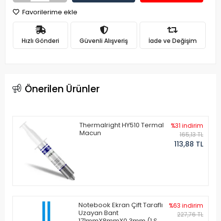
Favorilerime ekle
Hızlı Gönderi
Güvenli Alışveriş
İade ve Değişim
Önerilen Ürünler
Thermalright HY510 Termal
%31 indirim
Macun
165,13 TL
113,88 TL
Notebook Ekran Çift Taraflı
%63 indirim
Uzayan Bant
227,76 TL
171mmX8mmX0.3mm (1 Set