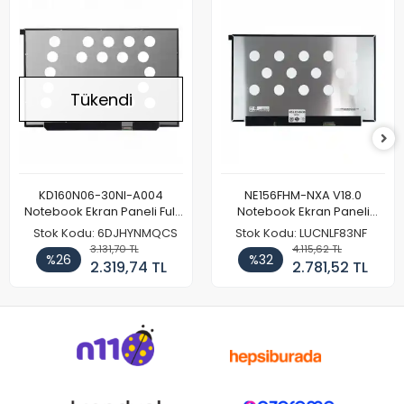
Tükendi
KD160N06-30NI-A004
NE156FHM-NXA V18.0
Notebook Ekran Paneli Full
Notebook Ekran Paneli
HD
144Hz
Stok Kodu: 6DJHYNMQCS
Stok Kodu: LUCNLF83NF
3.131,70 TL
4.115,62 TL
%26
%32
2.319,74 TL
2.781,52 TL