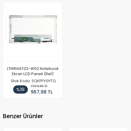
LTN156AT02-W02 Notebook
Ekran LCD Paneli (Ref)
Stok Kodu: SQKFPYGYTQ
1.554,46 TL
%38
967,98 TL
Benzer Ürünler