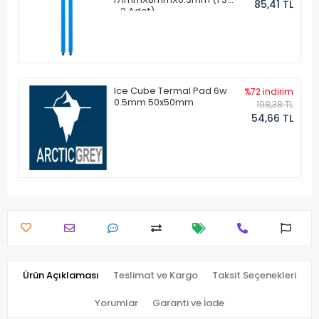
85,41 TL
- 2 Adet)
Ice Cube Termal Pad 6w
%72 indirim
0.5mm 50x50mm
198,38 TL
54,66 TL
Ürün Açıklaması
Teslimat ve Kargo
Taksit Seçenekleri
Yorumlar
Garanti ve İade