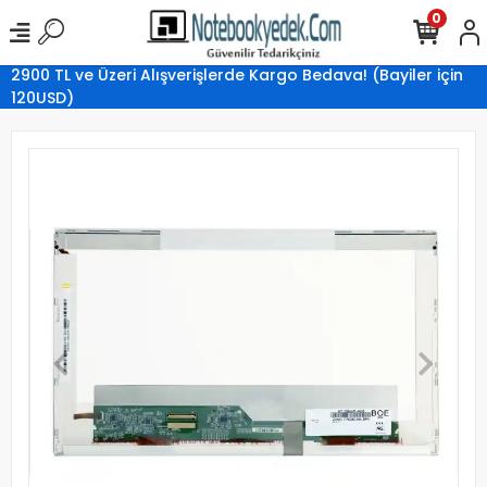
0
2900 TL ve Üzeri Alışverişlerde Kargo Bedava! (Bayiler için
120USD)