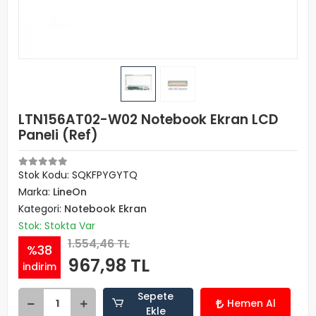
LTN156AT02-W02 Notebook Ekran LCD
Paneli (Ref)
Stok Kodu: SQKFPYGYTQ
Marka:
LineOn
Kategori:
Notebook Ekran
Stok: Stokta Var
1.554,46 TL
%38
967,98 TL
indirim
Sepete
Hemen Al
Ekle