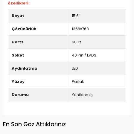
özellikleri:
Boyut
15.6''
Çözünürlük
1366x768
Hertz
60Hz
Soket
40 Pin / LVDS
Aydınlatma
LED
Yüzey
Parlak
Durumu
Yenilenmiş
En Son Göz Attıklarınız