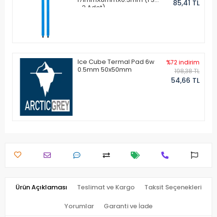
85,41 TL
- 2 Adet)
Ice Cube Termal Pad 6w
%72 indirim
0.5mm 50x50mm
198,38 TL
54,66 TL
Ürün Açıklaması
Teslimat ve Kargo
Taksit Seçenekleri
Yorumlar
Garanti ve İade