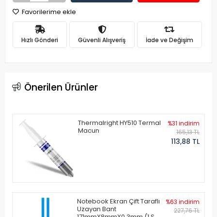
Favorilerime ekle
Hızlı Gönderi
Güvenli Alışveriş
İade ve Değişim
Önerilen Ürünler
Thermalright HY510 Termal
%31 indirim
Macun
165,13 TL
113,88 TL
Notebook Ekran Çift Taraflı
%63 indirim
Uzayan Bant
227,76 TL
171mmX8mmX0.3mm (1 Set