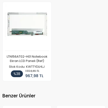
LTN156AT02-H01 Notebook
Ekran LCD Paneli (Ref)
Stok Kodu: KWTTYDLHLJ
1.554,46 TL
%38
967,98 TL
Benzer Ürünler