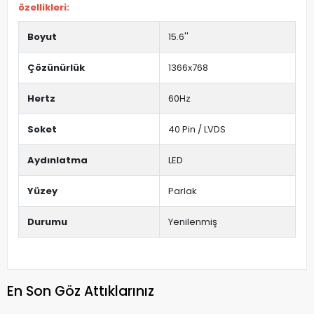
özellikleri:
Boyut
15.6''
Çözünürlük
1366x768
Hertz
60Hz
Soket
40 Pin / LVDS
Aydınlatma
LED
Yüzey
Parlak
Durumu
Yenilenmiş
En Son Göz Attıklarınız