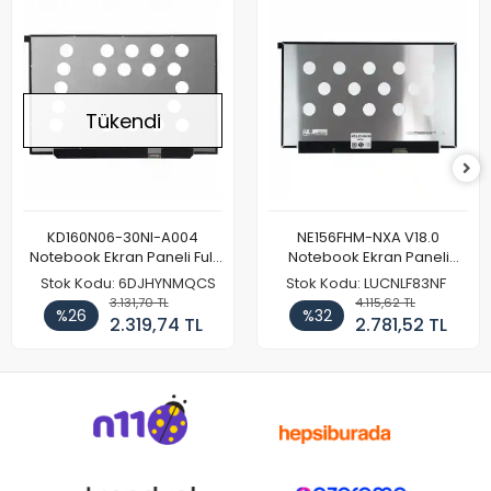
Tükendi
KD160N06-30NI-A004
NE156FHM-NXA V18.0
Notebook Ekran Paneli Full
Notebook Ekran Paneli
HD
144Hz
Stok Kodu: 6DJHYNMQCS
Stok Kodu: LUCNLF83NF
3.131,70 TL
4.115,62 TL
%26
%32
2.319,74 TL
2.781,52 TL