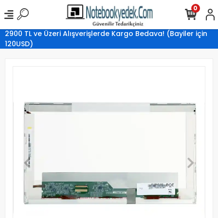
0
2900 TL ve Üzeri Alışverişlerde Kargo Bedava! (Bayiler için
120USD)