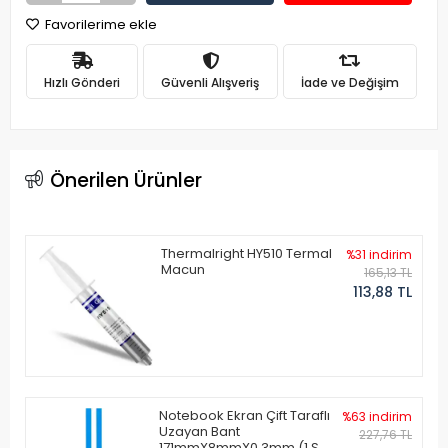
Favorilerime ekle
Hızlı Gönderi
Güvenli Alışveriş
İade ve Değişim
Önerilen Ürünler
Thermalright HY510 Termal
%31 indirim
Macun
165,13 TL
113,88 TL
Notebook Ekran Çift Taraflı
%63 indirim
Uzayan Bant
227,76 TL
171mmX8mmX0.3mm (1 Set