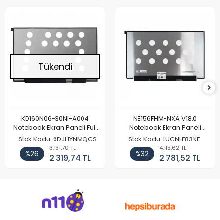
Tükendi
KD160N06-30NI-A004
NE156FHM-NXA V18.0
Notebook Ekran Paneli Full
Notebook Ekran Paneli
HD
144Hz
Stok Kodu: 6DJHYNMQCS
Stok Kodu: LUCNLF83NF
3.131,70 TL
4.115,62 TL
%26
%32
2.319,74 TL
2.781,52 TL