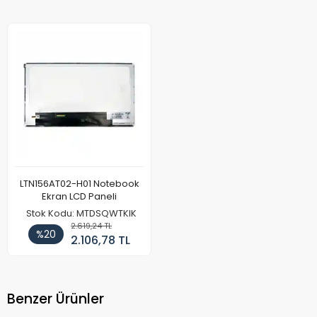
LTN156AT02-H01 Notebook
Ekran LCD Paneli
Stok Kodu: MTDSQWTKIK
2.619,24 TL
%20
2.106,78 TL
Benzer Ürünler