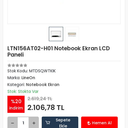
LTN156AT02-H01 Notebook Ekran LCD
Paneli
Stok Kodu: MTDSQWTKIK
Marka:
LineOn
Kategori:
Notebook Ekran
Stok: Stokta Var
2.619,24 TL
%20
2.106,78 TL
indirim
Sepete
Hemen Al
Ekle