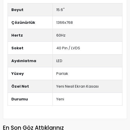
Boyut
15.6''
Çözünürlük
1366x768
Hertz
60Hz
Soket
40 Pin / LVDS
Aydınlatma
LED
Yüzey
Parlak
Özel Not
Yeni Nesil Ekran Kasası
Durumu
Yeni
En Son Göz Attıklarınız