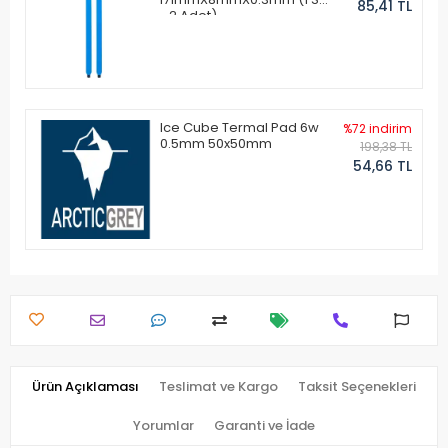
85,41 TL
- 2 Adet)
Ice Cube Termal Pad 6w
%72 indirim
0.5mm 50x50mm
198,38 TL
54,66 TL
Ürün Açıklaması
Teslimat ve Kargo
Taksit Seçenekleri
Yorumlar
Garanti ve İade