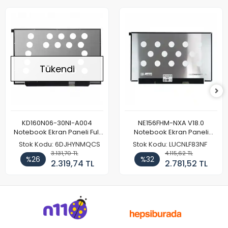
Tükendi
KD160N06-30NI-A004
NE156FHM-NXA V18.0
Notebook Ekran Paneli Full
Notebook Ekran Paneli
HD
144Hz
Stok Kodu: 6DJHYNMQCS
Stok Kodu: LUCNLF83NF
3.131,70 TL
4.115,62 TL
%26
%32
2.319,74 TL
2.781,52 TL