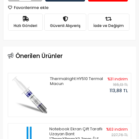
Favorilerime ekle
Hızlı Gönderi
Güvenli Alışveriş
İade ve Değişim
Önerilen Ürünler
Thermalright HY510 Termal
%31 indirim
Macun
165,13 TL
113,88 TL
Notebook Ekran Çift Taraflı
%63 indirim
Uzayan Bant
227,76 TL
171mmX8mmX0.3mm (1 Set