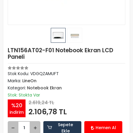
LTN156AT02-F01 Notebook Ekran LCD
Paneli
Stok Kodu: VDGQZAMUFT
Marka:
LineOn
Kategori:
Notebook Ekran
Stok: Stokta Var
2.619,24 TL
%20
2.106,78 TL
indirim
Sepete
Hemen Al
Ekle