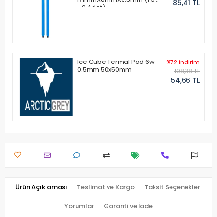
85,41 TL
- 2 Adet)
Ice Cube Termal Pad 6w
%72 indirim
0.5mm 50x50mm
198,38 TL
54,66 TL
Ürün Açıklaması
Teslimat ve Kargo
Taksit Seçenekleri
Yorumlar
Garanti ve İade