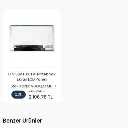
LTN156AT02-F01 Notebook
Ekran LCD Paneli
Stok Kodu: VDGQZAMUFT
2.619,24 TL
%20
2.106,78 TL
Benzer Ürünler