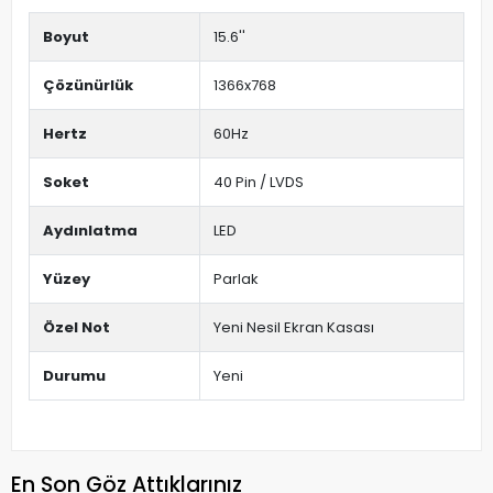
Boyut
15.6''
Çözünürlük
1366x768
Hertz
60Hz
Soket
40 Pin / LVDS
Aydınlatma
LED
Yüzey
Parlak
Özel Not
Yeni Nesil Ekran Kasası
Durumu
Yeni
En Son Göz Attıklarınız