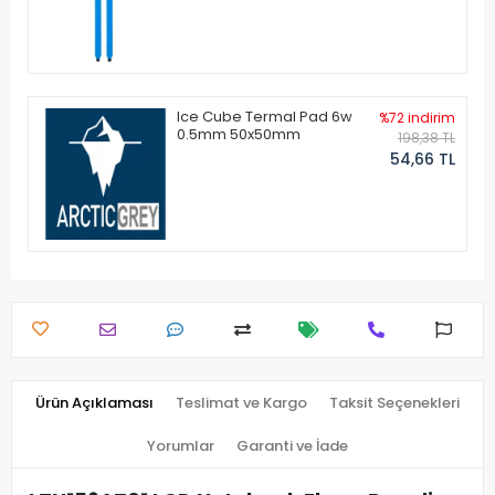
Ice Cube Termal Pad 6w
%72 indirim
0.5mm 50x50mm
198,38 TL
54,66 TL
Ürün Açıklaması
Teslimat ve Kargo
Taksit Seçenekleri
Yorumlar
Garanti ve İade