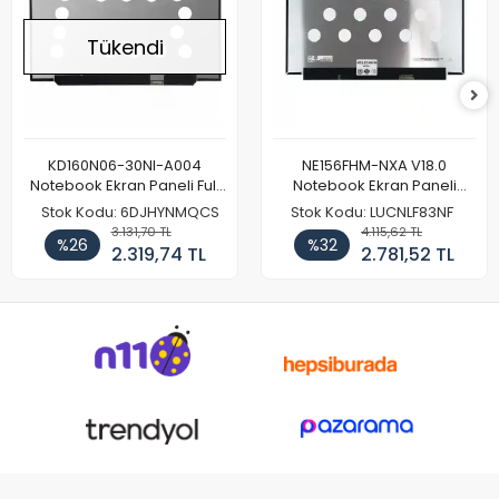
Tükendi
KD160N06-30NI-A004
NE156FHM-NXA V18.0
Notebook Ekran Paneli Full
Notebook Ekran Paneli
HD
144Hz
Stok Kodu: 6DJHYNMQCS
Stok Kodu: LUCNLF83NF
3.131,70 TL
4.115,62 TL
%26
%32
2.319,74 TL
2.781,52 TL