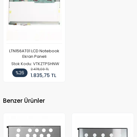
LTN156AT01 LCD Notebook
Ekran Paneli
Stok Kodu: VTKZTPSHNW
2.478,03 TL
%26
1.835,75 TL
Benzer Ürünler