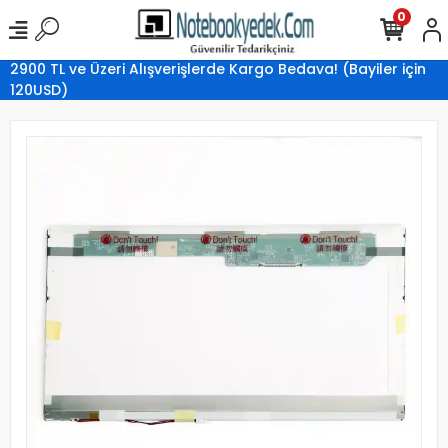
0
2900 TL ve Üzeri Alışverişlerde Kargo Bedava! (Bayiler için
120USD)