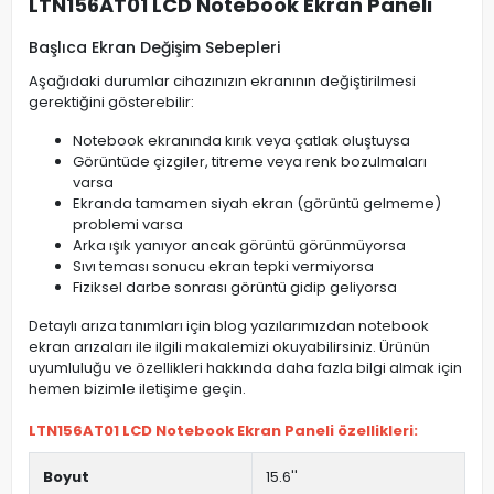
LTN156AT01 LCD Notebook Ekran Paneli
Başlıca Ekran Değişim Sebepleri
Aşağıdaki durumlar cihazınızın ekranının değiştirilmesi
gerektiğini gösterebilir:
Notebook ekranında kırık veya çatlak oluştuysa
Görüntüde çizgiler, titreme veya renk bozulmaları
varsa
Ekranda tamamen siyah ekran (görüntü gelmeme)
problemi varsa
Arka ışık yanıyor ancak görüntü görünmüyorsa
Sıvı teması sonucu ekran tepki vermiyorsa
Fiziksel darbe sonrası görüntü gidip geliyorsa
Detaylı arıza tanımları için blog yazılarımızdan notebook
ekran arızaları ile ilgili makalemizi okuyabilirsiniz. Ürünün
uyumluluğu ve özellikleri hakkında daha fazla bilgi almak için
hemen bizimle iletişime geçin.
LTN156AT01 LCD Notebook Ekran Paneli özellikleri:
Boyut
15.6''