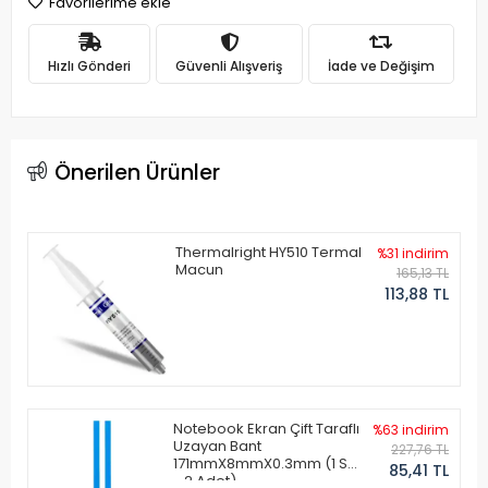
Favorilerime ekle
Hızlı Gönderi
Güvenli Alışveriş
İade ve Değişim
Önerilen Ürünler
Thermalright HY510 Termal
%31 indirim
Macun
165,13 TL
113,88 TL
Notebook Ekran Çift Taraflı
%63 indirim
Uzayan Bant
227,76 TL
171mmX8mmX0.3mm (1 Set
85,41 TL
- 2 Adet)