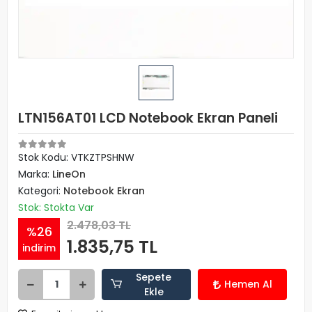
LTN156AT01 LCD Notebook Ekran Paneli
Stok Kodu: VTKZTPSHNW
Marka:
LineOn
Kategori:
Notebook Ekran
Stok: Stokta Var
2.478,03 TL
%26
1.835,75 TL
indirim
Sepete
Hemen Al
Ekle