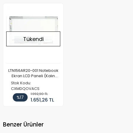
Tükendi
LTN156AR20-001 Notebook
Ekran LCD Paneli (Kalın
Kasa)
Stok Kodu:
CXMDQOVACS
1.992,90 TL
%17
1.651,26 TL
Benzer Ürünler