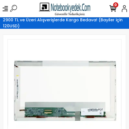
0
2900 TL ve Üzeri Alışverişlerde Kargo Bedava! (Bayiler için
120USD)