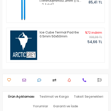
171mmX8mmX0.3mm (1 Set
85,41 TL
- 2 Adet)
Ice Cube Termal Pad 6w
%72 indirim
0.5mm 50x50mm
198,38 TL
54,66 TL
Ürün Açıklaması
Teslimat ve Kargo
Taksit Seçenekleri
Yorumlar
Garanti ve İade