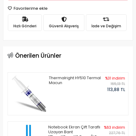
Favorilerime ekle
Hızlı Gönderi
Güvenli Alışveriş
İade ve Değişim
Önerilen Ürünler
Thermalright HY510 Termal
%31 indirim
Macun
165,13 TL
113,88 TL
Notebook Ekran Çift Taraflı
%63 indirim
Uzayan Bant
227,76 TL