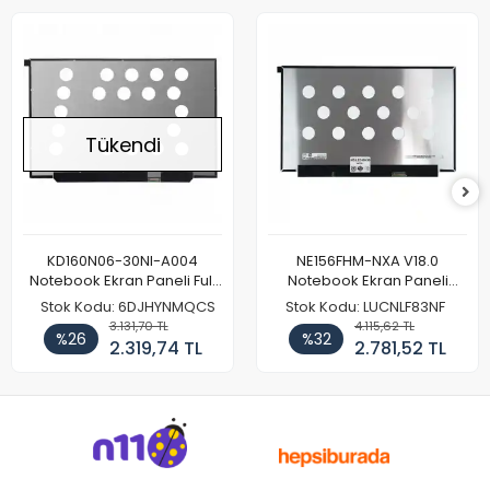
Tükendi
KD160N06-30NI-A004
NE156FHM-NXA V18.0
Notebook Ekran Paneli Full
Notebook Ekran Paneli
HD
144Hz
Stok Kodu: 6DJHYNMQCS
Stok Kodu: LUCNLF83NF
3.131,70 TL
4.115,62 TL
%26
%32
2.319,74 TL
2.781,52 TL