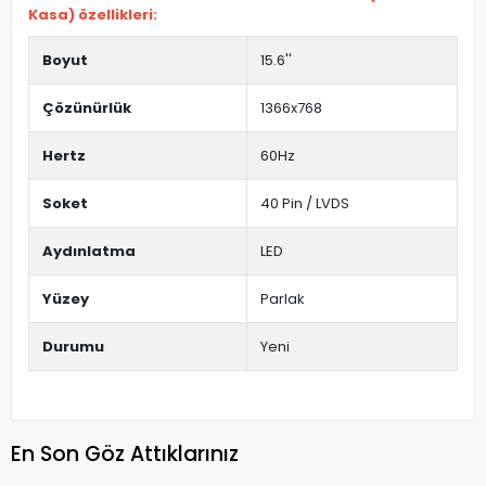
Kasa) özellikleri:
Boyut
15.6''
Çözünürlük
1366x768
Hertz
60Hz
Soket
40 Pin / LVDS
Aydınlatma
LED
Yüzey
Parlak
Durumu
Yeni
En Son Göz Attıklarınız