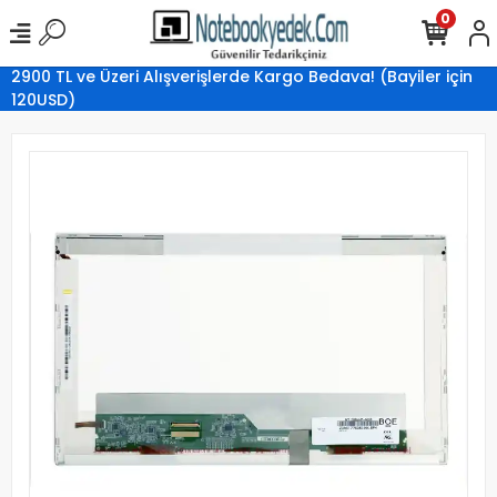
0
2900 TL ve Üzeri Alışverişlerde Kargo Bedava! (Bayiler için
120USD)