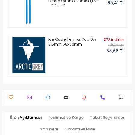
171mmX8mmX0.3mm (1 Set
85,41 TL
- 2 Adet)
Ice Cube Termal Pad 6w
%72 indirim
0.5mm 50x50mm
198,38 TL
54,66 TL
Ürün Açıklaması
Teslimat ve Kargo
Taksit Seçenekleri
Yorumlar
Garanti ve İade