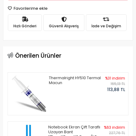
Favorilerime ekle
Hızlı Gönderi
Güvenli Alışveriş
İade ve Değişim
Önerilen Ürünler
Thermalright HY510 Termal
%31 indirim
Macun
165,13 TL
113,88 TL
Notebook Ekran Çift Taraflı
%63 indirim
Uzayan Bant
227,76 TL