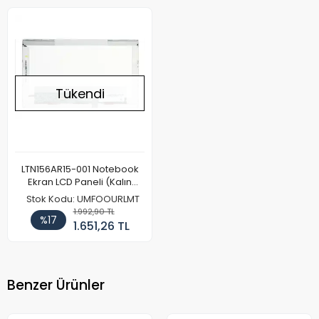
Tükendi
LTN156AR15-001 Notebook
Ekran LCD Paneli (Kalın
Kasa)
Stok Kodu: UMFOOURLMT
1.992,90 TL
%17
1.651,26 TL
Benzer Ürünler