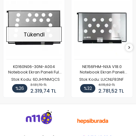
Tükendi
KD160N06-30NI-A004
NE156FHM-NXA V18.0
Notebook Ekran Paneli Full
Notebook Ekran Paneli
HD
144Hz
Stok Kodu: 6DJHYNMQCS
Stok Kodu: LUCNLF83NF
3.131,70 TL
4.115,62 TL
%26
%32
2.319,74 TL
2.781,52 TL