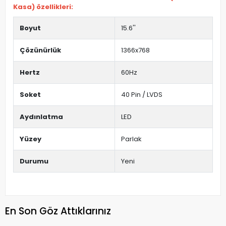
Kasa) özellikleri:
Boyut
15.6''
Çözünürlük
1366x768
Hertz
60Hz
Soket
40 Pin / LVDS
Aydınlatma
LED
Yüzey
Parlak
Durumu
Yeni
En Son Göz Attıklarınız