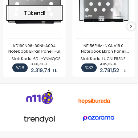
Tükendi
KD160N06-30NI-A004
NE156FHM-NXA V18.0
Notebook Ekran Paneli Full
Notebook Ekran Paneli
HD
144Hz
Stok Kodu: 6DJHYNMQCS
Stok Kodu: LUCNLF83NF
3.131,70 TL
4.115,62 TL
%26
%32
2.319,74 TL
2.781,52 TL