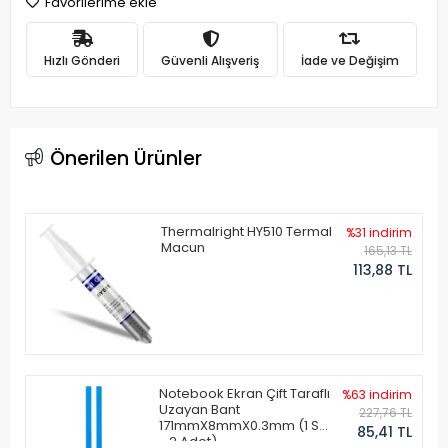
Favorilerime ekle
Hızlı Gönderi
Güvenli Alışveriş
İade ve Değişim
Önerilen Ürünler
Thermalright HY510 Termal
%31 indirim
Macun
165,13 TL
113,88 TL
Notebook Ekran Çift Taraflı
%63 indirim
Uzayan Bant
227,76 TL
171mmX8mmX0.3mm (1 Set
85,41 TL
- 2 Adet)