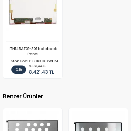
LTN145AT01-301 Notebook
Panel
Stok Kodu: GHKKLKDWUM
9.861,44 TL
%15
8.421,43 TL
Benzer Ürünler