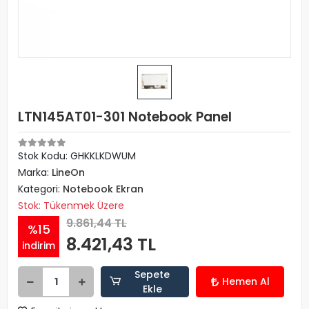
LTN145AT01-301 Notebook Panel
Stok Kodu: GHKKLKDWUM
Marka:
LineOn
Kategori:
Notebook Ekran
Stok: Tükenmek Üzere
9.861,44 TL
%15
8.421,43 TL
indirim
Sepete
Hemen Al
Ekle