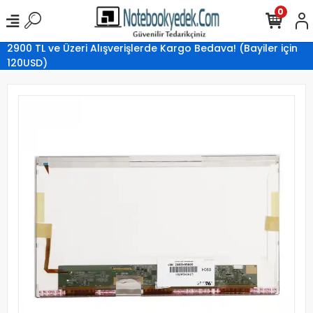
0
2900 TL ve Üzeri Alışverişlerde Kargo Bedava! (Bayiler için
120USD)