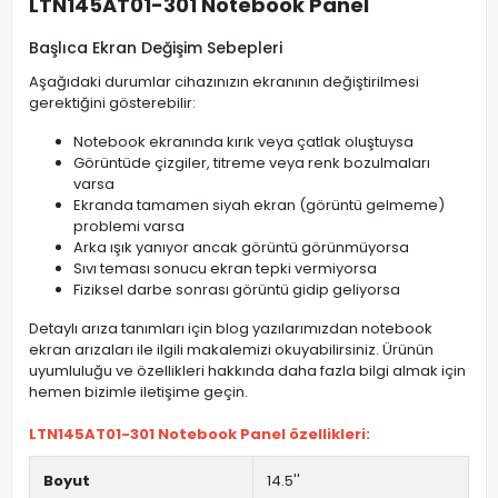
LTN145AT01-301 Notebook Panel
Başlıca Ekran Değişim Sebepleri
Aşağıdaki durumlar cihazınızın ekranının değiştirilmesi
gerektiğini gösterebilir:
Notebook ekranında kırık veya çatlak oluştuysa
Görüntüde çizgiler, titreme veya renk bozulmaları
varsa
Ekranda tamamen siyah ekran (görüntü gelmeme)
problemi varsa
Arka ışık yanıyor ancak görüntü görünmüyorsa
Sıvı teması sonucu ekran tepki vermiyorsa
Fiziksel darbe sonrası görüntü gidip geliyorsa
Detaylı arıza tanımları için blog yazılarımızdan notebook
ekran arızaları ile ilgili makalemizi okuyabilirsiniz. Ürünün
uyumluluğu ve özellikleri hakkında daha fazla bilgi almak için
hemen bizimle iletişime geçin.
LTN145AT01-301 Notebook Panel özellikleri:
Boyut
14.5''