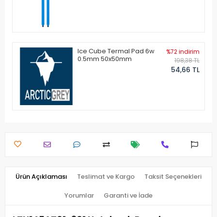
Ice Cube Termal Pad 6w
%72 indirim
0.5mm 50x50mm
198,38 TL
54,66 TL
Ürün Açıklaması
Teslimat ve Kargo
Taksit Seçenekleri
Yorumlar
Garanti ve İade