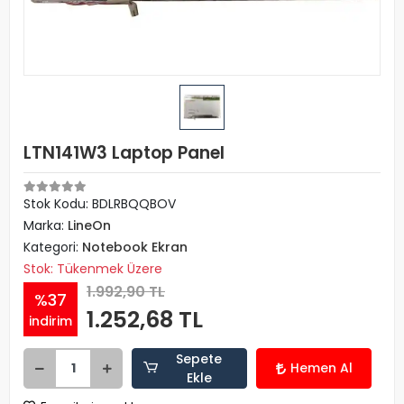
LTN141W3 Laptop Panel
Stok Kodu: BDLRBQQBOV
Marka:
LineOn
Kategori:
Notebook Ekran
Stok: Tükenmek Üzere
1.992,90 TL
%37
1.252,68 TL
indirim
Sepete
Hemen Al
Ekle