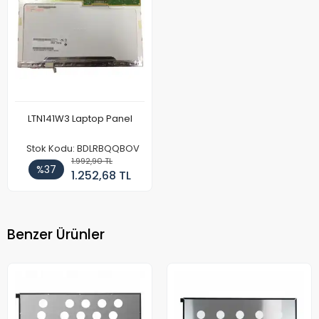
LTN141W3 Laptop Panel
Stok Kodu: BDLRBQQBOV
1.992,90 TL
%37
1.252,68 TL
Benzer Ürünler