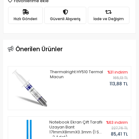
Favorilerime ekle
Hızlı Gönderi
Güvenli Alışveriş
İade ve Değişim
Önerilen Ürünler
Thermalright HY510 Termal
%31 indirim
Macun
165,13 TL
113,88 TL
Notebook Ekran Çift Taraflı
%63 indirim
Uzayan Bant
227,76 TL
171mmX8mmX0.3mm (1 Set
85,41 TL
- 2 Adet)