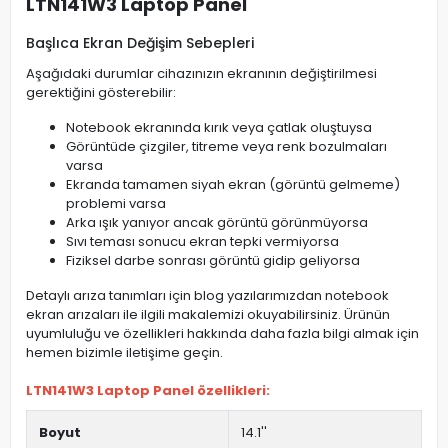
LTN141W3 Laptop Panel
Başlıca Ekran Değişim Sebepleri
Aşağıdaki durumlar cihazınızın ekranının değiştirilmesi
gerektiğini gösterebilir:
Notebook ekranında kırık veya çatlak oluştuysa
Görüntüde çizgiler, titreme veya renk bozulmaları
varsa
Ekranda tamamen siyah ekran (görüntü gelmeme)
problemi varsa
Arka ışık yanıyor ancak görüntü görünmüyorsa
Sıvı teması sonucu ekran tepki vermiyorsa
Fiziksel darbe sonrası görüntü gidip geliyorsa
Detaylı arıza tanımları için blog yazılarımızdan notebook
ekran arızaları ile ilgili makalemizi okuyabilirsiniz. Ürünün
uyumluluğu ve özellikleri hakkında daha fazla bilgi almak için
hemen bizimle iletişime geçin.
LTN141W3 Laptop Panel özellikleri:
Boyut
14.1''