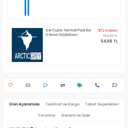
Ice Cube Termal Pad 6w
%72 indirim
0.5mm 50x50mm
198,38 TL
54,66 TL
Ürün Açıklaması
Teslimat ve Kargo
Taksit Seçenekleri
Yorumlar
Garanti ve İade