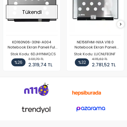
Tükendi
KD160N06-30NI-A004
NE156FHM-NXA V18.0
Notebook Ekran Paneli Full
Notebook Ekran Paneli
HD
144Hz
Stok Kodu: 6DJHYNMQCS
Stok Kodu: LUCNLF83NF
3.131,70 TL
4.115,62 TL
%26
%32
2.319,74 TL
2.781,52 TL