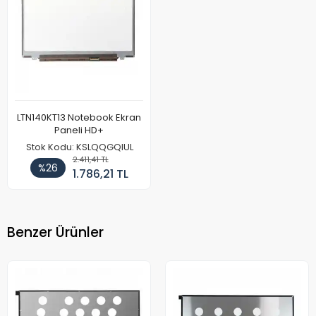
LTN140KT13 Notebook Ekran
Paneli HD+
Stok Kodu: KSLQQGQIUL
2.411,41 TL
%26
1.786,21 TL
Benzer Ürünler