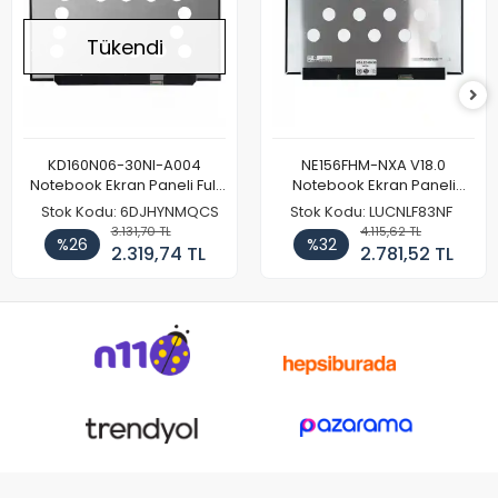
Tükendi
KD160N06-30NI-A004
NE156FHM-NXA V18.0
Notebook Ekran Paneli Full
Notebook Ekran Paneli
HD
144Hz
Stok Kodu: 6DJHYNMQCS
Stok Kodu: LUCNLF83NF
3.131,70 TL
4.115,62 TL
%26
%32
2.319,74 TL
2.781,52 TL