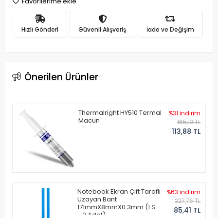
Favorilerime ekle
Hızlı Gönderi
Güvenli Alışveriş
İade ve Değişim
Önerilen Ürünler
Thermalright HY510 Termal
%31 indirim
Macun
165,13 TL
113,88 TL
Notebook Ekran Çift Taraflı
%63 indirim
Uzayan Bant
227,76 TL
171mmX8mmX0.3mm (1 Set
85,41 TL
- 2 Adet)