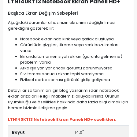
LTN140KT13 Notebook Ekran Paneli HD+
Başlıca Ekran Değişim Sebepleri
Aşağıdaki durumlar cihazınızın ekranının değiştirilmesi
gerektiğini gösterebilir:
Notebook ekranında kırık veya çatlak oluştuysa
Görüntüde çizgiler, titreme veya renk bozulmaları
varsa
Ekranda tamamen siyah ekran (görüntü gelmeme)
problemi varsa
Arka ışık yanıyor ancak görüntü görünmüyorsa
Sıvı teması sonucu ekran tepki vermiyorsa
Fiziksel darbe sonrası görüntü gidip geliyorsa
Detaylı arıza tanımları için blog yazılarımızdan notebook
ekran arızaları ile ilgili makalemizi okuyabilirsiniz. Ürünün
uyumluluğu ve özellikleri hakkında daha fazla bilgi almak için
hemen bizimle iletişime geçin.
LTN140KT13 Notebook Ekran Paneli HD+ özellikleri:
Boyut
14.0''