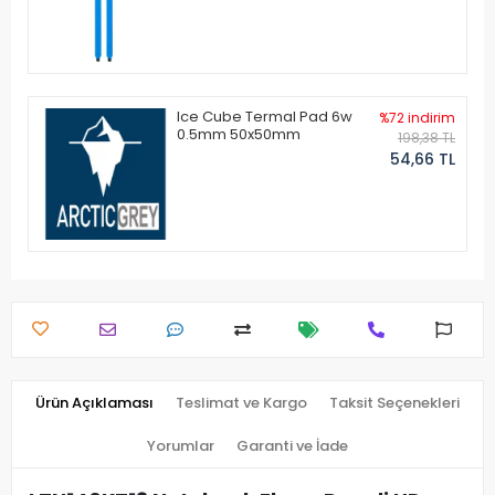
Ice Cube Termal Pad 6w
%72 indirim
0.5mm 50x50mm
198,38 TL
54,66 TL
Ürün Açıklaması
Teslimat ve Kargo
Taksit Seçenekleri
Yorumlar
Garanti ve İade