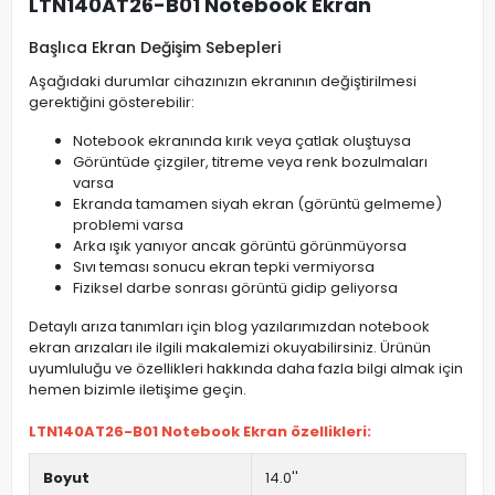
LTN140AT26-B01 Notebook Ekran
Başlıca Ekran Değişim Sebepleri
Aşağıdaki durumlar cihazınızın ekranının değiştirilmesi
gerektiğini gösterebilir:
Notebook ekranında kırık veya çatlak oluştuysa
Görüntüde çizgiler, titreme veya renk bozulmaları
varsa
Ekranda tamamen siyah ekran (görüntü gelmeme)
problemi varsa
Arka ışık yanıyor ancak görüntü görünmüyorsa
Sıvı teması sonucu ekran tepki vermiyorsa
Fiziksel darbe sonrası görüntü gidip geliyorsa
Detaylı arıza tanımları için blog yazılarımızdan notebook
ekran arızaları ile ilgili makalemizi okuyabilirsiniz. Ürünün
uyumluluğu ve özellikleri hakkında daha fazla bilgi almak için
hemen bizimle iletişime geçin.
LTN140AT26-B01 Notebook Ekran özellikleri:
Boyut
14.0''