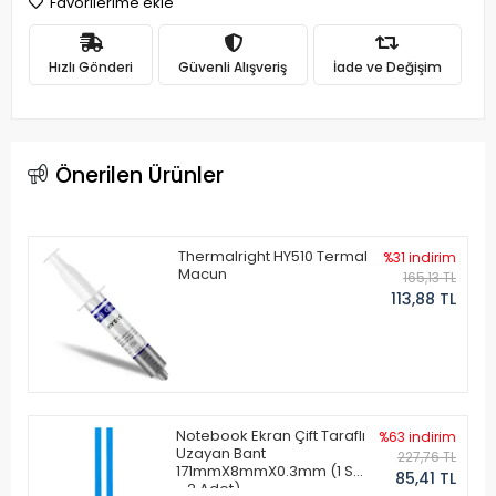
Favorilerime ekle
Hızlı Gönderi
Güvenli Alışveriş
İade ve Değişim
Önerilen Ürünler
Thermalright HY510 Termal
%31 indirim
Macun
165,13 TL
113,88 TL
Notebook Ekran Çift Taraflı
%63 indirim
Uzayan Bant
227,76 TL
171mmX8mmX0.3mm (1 Set
85,41 TL
- 2 Adet)