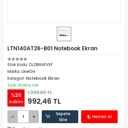
LTN140AT26-B01 Notebook Ekran
Stok Kodu: DLZBNVKVXF
Marka:
LineOn
Kategori:
Notebook Ekran
Stok: Stokta Var
1.339,80 TL
%26
992,46 TL
indirim
Sepete
Hemen Al
Ekle