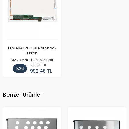
LTN140AT26-B01 Notebook
Ekran
Stok Kodu: DLZBNVKVXF
1.339,80 TL
%26
992,46 TL
Benzer Ürünler