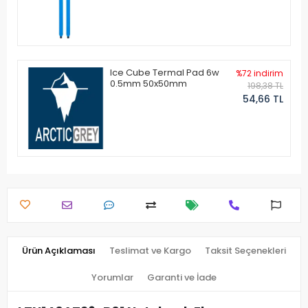
Ice Cube Termal Pad 6w
%72 indirim
0.5mm 50x50mm
198,38 TL
54,66 TL
Ürün Açıklaması
Teslimat ve Kargo
Taksit Seçenekleri
Yorumlar
Garanti ve İade