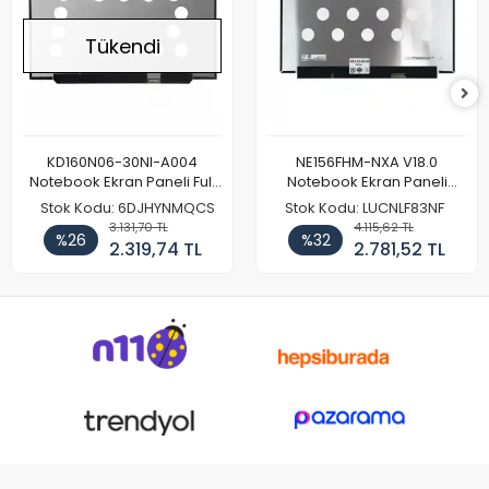
Tükendi
KD160N06-30NI-A004
NE156FHM-NXA V18.0
Notebook Ekran Paneli Full
Notebook Ekran Paneli
HD
144Hz
Stok Kodu: 6DJHYNMQCS
Stok Kodu: LUCNLF83NF
3.131,70 TL
4.115,62 TL
%26
%32
2.319,74 TL
2.781,52 TL