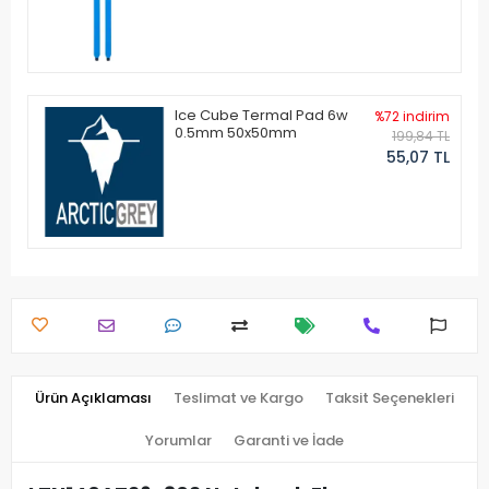
Ice Cube Termal Pad 6w
%72 indirim
0.5mm 50x50mm
199,84 TL
55,07 TL
Ürün Açıklaması
Teslimat ve Kargo
Taksit Seçenekleri
Yorumlar
Garanti ve İade