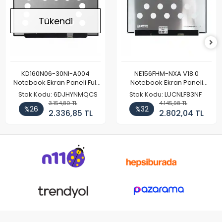
Tükendi
KD160N06-30NI-A004
NE156FHM-NXA V18.0
Notebook Ekran Paneli Full
Notebook Ekran Paneli
HD
144Hz
Stok Kodu: 6DJHYNMQCS
Stok Kodu: LUCNLF83NF
3.154,80 TL
4.145,98 TL
%26
%32
2.336,85 TL
2.802,04 TL