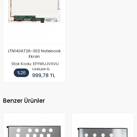
LTN140AT26-302 Notebook
Ekran
Stok Kodu: EFYWUJVXVU
1.349,68 TL
%26
999,78 TL
Benzer Ürünler