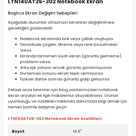
LTN140AT26-302 Notebook Ekran
Başlıca Ekran Değişim Sebepleri
Aşağıdaki durumlar cihazınızın ekranının değiştirilmesi
gerektiğini gösterebilir:
Notebook ekranında kırık veya çatlak oluştuysa
Görüntüde çizgiler, titreme veya renk bozulmaları
varsa
Ekranda tamamen siyah ekran (görüntü gelmeme)
problemi varsa
Arka ışık yanıyor ancak görüntü görünmüyorsa
Sıvı teması sonucu ekran tepki vermiyorsa
Fiziksel darbe sonrası görüntü gidip geliyorsa
Detaylı arıza tanımları için blog yazılarımızdan notebook
ekran arızaları ile ilgili makalemizi okuyabilirsiniz. Ürünün
uyumluluğu ve özellikleri hakkında daha fazla bilgi almak için
hemen bizimle iletişime geçin.
LTN140AT26-302 Notebook Ekran özellikleri:
Boyut
14.0''