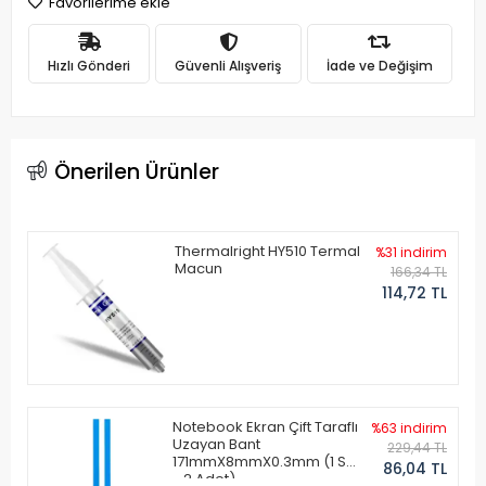
Favorilerime ekle
Hızlı Gönderi
Güvenli Alışveriş
İade ve Değişim
Önerilen Ürünler
Thermalright HY510 Termal
%31 indirim
Macun
166,34 TL
114,72 TL
Notebook Ekran Çift Taraflı
%63 indirim
Uzayan Bant
229,44 TL
171mmX8mmX0.3mm (1 Set
86,04 TL
- 2 Adet)