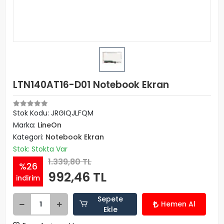
LTN140AT16-D01 Notebook Ekran
Stok Kodu: JRGIQJLFQM
Marka:
LineOn
Kategori:
Notebook Ekran
Stok: Stokta Var
1.339,80 TL
%26
992,46 TL
indirim
Sepete
Hemen Al
Ekle