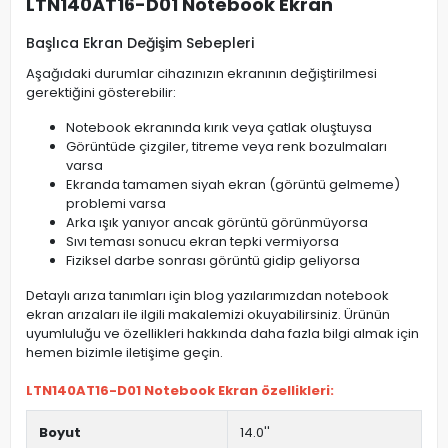
LTN140AT16-D01 Notebook Ekran
Başlıca Ekran Değişim Sebepleri
Aşağıdaki durumlar cihazınızın ekranının değiştirilmesi
gerektiğini gösterebilir:
Notebook ekranında kırık veya çatlak oluştuysa
Görüntüde çizgiler, titreme veya renk bozulmaları
varsa
Ekranda tamamen siyah ekran (görüntü gelmeme)
problemi varsa
Arka ışık yanıyor ancak görüntü görünmüyorsa
Sıvı teması sonucu ekran tepki vermiyorsa
Fiziksel darbe sonrası görüntü gidip geliyorsa
Detaylı arıza tanımları için blog yazılarımızdan notebook
ekran arızaları ile ilgili makalemizi okuyabilirsiniz. Ürünün
uyumluluğu ve özellikleri hakkında daha fazla bilgi almak için
hemen bizimle iletişime geçin.
LTN140AT16-D01 Notebook Ekran özellikleri:
Boyut
14.0''