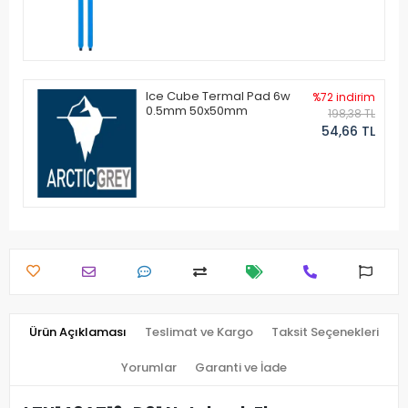
Ice Cube Termal Pad 6w
%72 indirim
0.5mm 50x50mm
198,38 TL
54,66 TL
Ürün Açıklaması
Teslimat ve Kargo
Taksit Seçenekleri
Yorumlar
Garanti ve İade