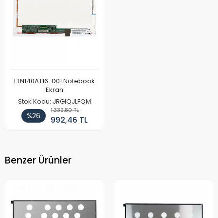
LTN140AT16-D01 Notebook
Ekran
Stok Kodu: JRGIQJLFQM
1.339,80 TL
%26
992,46 TL
Benzer Ürünler