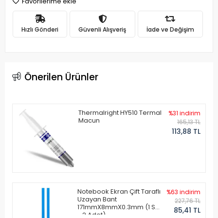
Favorilerime ekle
Hızlı Gönderi
Güvenli Alışveriş
İade ve Değişim
Önerilen Ürünler
Thermalright HY510 Termal
%31 indirim
Macun
165,13 TL
113,88 TL
Notebook Ekran Çift Taraflı
%63 indirim
Uzayan Bant
227,76 TL
171mmX8mmX0.3mm (1 Set
85,41 TL
- 2 Adet)