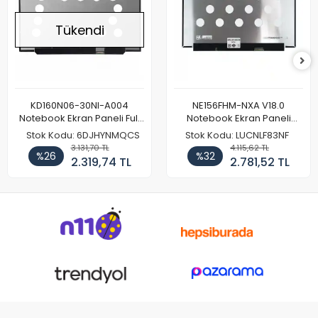
Tükendi
KD160N06-30NI-A004
NE156FHM-NXA V18.0
Notebook Ekran Paneli Full
Notebook Ekran Paneli
HD
144Hz
Stok Kodu: 6DJHYNMQCS
Stok Kodu: LUCNLF83NF
3.131,70 TL
4.115,62 TL
%26
%32
2.319,74 TL
2.781,52 TL