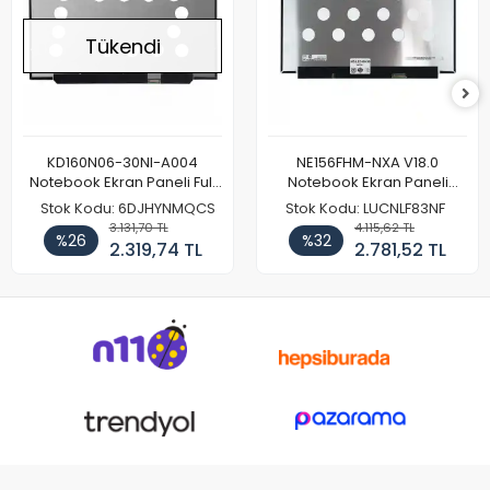
Tükendi
KD160N06-30NI-A004
NE156FHM-NXA V18.0
Notebook Ekran Paneli Full
Notebook Ekran Paneli
HD
144Hz
Stok Kodu: 6DJHYNMQCS
Stok Kodu: LUCNLF83NF
3.131,70 TL
4.115,62 TL
%26
%32
2.319,74 TL
2.781,52 TL