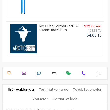
Ice Cube Termal Pad 6w
%72 indirim
0.5mm 50x50mm
198,38 TL
54,66 TL
Ürün Açıklaması
Teslimat ve Kargo
Taksit Seçenekleri
Yorumlar
Garanti ve İade