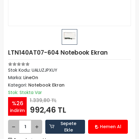
LTN140AT07-604 Notebook Ekran
Stok Kodu: UALUZJPXUY
Marka:
LineOn
Kategori:
Notebook Ekran
Stok: Stokta Var
1.339,80 TL
%26
992,46 TL
indirim
Sepete
Hemen Al
Ekle