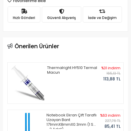
Favorilerime ekle
Hızlı Gönderi
Güvenli Alışveriş
İade ve Değişim
Önerilen Ürünler
Thermalright HY510 Termal
%31 indirim
Macun
165,13 TL
113,88 TL
Notebook Ekran Çift Taraflı
%63 indirim
Uzayan Bant
227,76 TL
171mmX8mmX0.3mm (1 Set
85,41 TL
- 2 Adet)