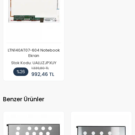
LTN140AT07-604 Notebook
Ekran
Stok Kodu: UALUZJPXUY
1.339,80 TL
%26
992,46 TL
Benzer Ürünler