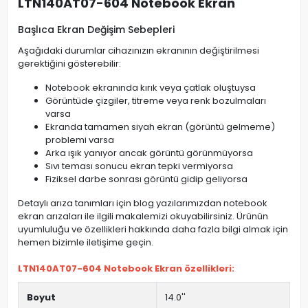
LTN140AT07-604 Notebook Ekran
Başlıca Ekran Değişim Sebepleri
Aşağıdaki durumlar cihazınızın ekranının değiştirilmesi
gerektiğini gösterebilir:
Notebook ekranında kırık veya çatlak oluştuysa
Görüntüde çizgiler, titreme veya renk bozulmaları
varsa
Ekranda tamamen siyah ekran (görüntü gelmeme)
problemi varsa
Arka ışık yanıyor ancak görüntü görünmüyorsa
Sıvı teması sonucu ekran tepki vermiyorsa
Fiziksel darbe sonrası görüntü gidip geliyorsa
Detaylı arıza tanımları için blog yazılarımızdan notebook
ekran arızaları ile ilgili makalemizi okuyabilirsiniz. Ürünün
uyumluluğu ve özellikleri hakkında daha fazla bilgi almak için
hemen bizimle iletişime geçin.
LTN140AT07-604 Notebook Ekran özellikleri:
Boyut
14.0''