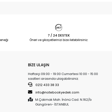
7 / 24 DESTEK
eneği
Öneri ve şikayetlerinizi bize iletebilirsiniz.
BİZE ULAŞIN
Haftaiçi 09:00 - 19:00 Cumartesi 10:00 - 15:00
saatleri arasında ulaşabilirsiniz.
0212 433 38 33
info@notebookyedek.com
M.Çakmak Mah. İnönü Cad. N.162/b
Güngören- İSTANBUL