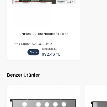
LTN140AT02-B01 Notebook Ekran
Stok Kodu: DQUGQSOYBK
1.339,80 TL
%26
992,46 TL
Benzer Ürünler
Stokta Yok