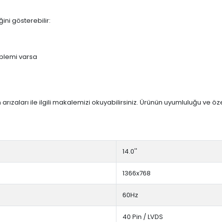
ini gösterebilir:
blemi varsa
arızaları ile ilgili makalemizi okuyabilirsiniz. Ürünün uyumluluğu ve ö
14.0''
1366x768
60Hz
40 Pin / LVDS