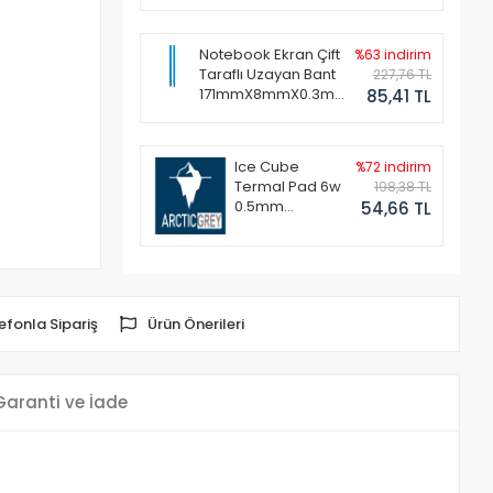
Notebook Ekran Çift
%63 indirim
Taraflı Uzayan Bant
227,76 TL
171mmX8mmX0.3mm
85,41 TL
(1 Set - 2 Adet)
Ice Cube
%72 indirim
Termal Pad 6w
198,38 TL
0.5mm
54,66 TL
50x50mm
efonla Sipariş
Ürün Önerileri
Garanti ve İade