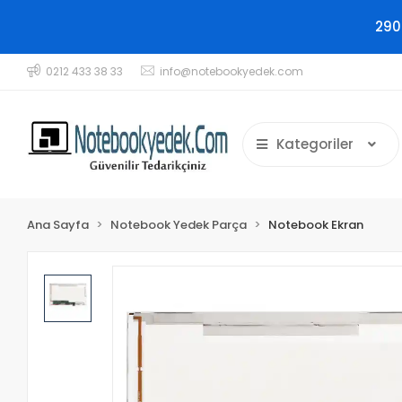
290
0212 433 38 33
info@notebookyedek.com
Kategoriler
Ana Sayfa
Notebook Yedek Parça
Notebook Ekran