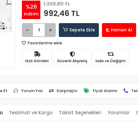
1.339,80 TL
%26
992,46 TL
indirim
Sepete Ekle
Hemen Al
Favorilerime ekle
Hızlı Gönderi
Güvenli Alışveriş
İade ve Değişim
e Et
Yorum Yaz
Karşılaştır
Fiyat Alarmı
Tel
sı
Teslimat ve Kargo
Taksit Seçenekleri
Yorumlar