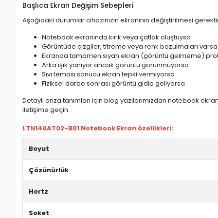
Başlıca Ekran Değişim Sebepleri
Aşağıdaki durumlar cihazınızın ekranının değiştirilmesi gerektiğ
Notebook ekranında kırık veya çatlak oluştuysa
Görüntüde çizgiler, titreme veya renk bozulmaları varsa
Ekranda tamamen siyah ekran (görüntü gelmeme) pro
Arka ışık yanıyor ancak görüntü görünmüyorsa
Sıvı teması sonucu ekran tepki vermiyorsa
Fiziksel darbe sonrası görüntü gidip geliyorsa
Detaylı arıza tanımları için blog yazılarımızdan notebook ekran 
iletişime geçin.
LTN140AT02-B01 Notebook Ekran özellikleri:
Boyut
Çözünürlük
Hertz
Soket