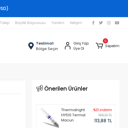
USD)
 Takip
Bayilik Başvurusu
Yardım
İletişim
0
Teslimat
Giriş Yap
Sepetim
Bölge Seçin
Üye Ol
Önerilen Ürünler
Thermalright
%31 indirim
HY510 Termal
165,13 TL
Macun
113,88 TL