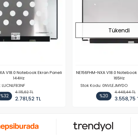
Tükendi
A V18.0 Notebook Ekran Paneli
NE156FHM-NXA V18.0 Notebook 
144Hz
165Hz
: LUCNLF83NF
Stok Kodu: 0NVLEJMYDO
4.115,62 TL
4.448,44 TL
%32
%20
2.781,52 TL
3.558,75 