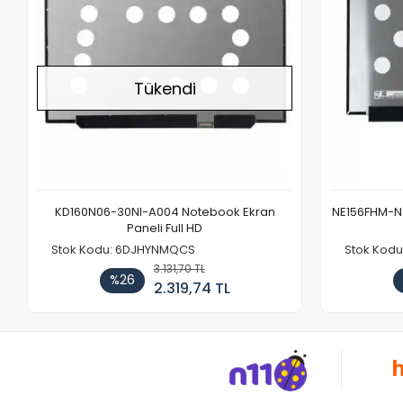
Tükendi
KD160N06-30NI-A004 Notebook Ekran
NE156FHM-NX
Paneli Full HD
Stok Kodu: 6DJHYNMQCS
Stok Kodu
3.131,70 TL
%26
2.319,74 TL