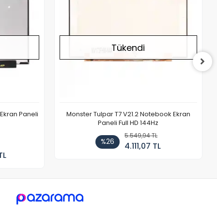
Tükendi
Ekran Paneli
Monster Tulpar T7 V21.2 Notebook Ekran
Paneli Full HD 144Hz
5.549,94 TL
%26
4.111,07 TL
TL