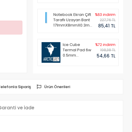
Notebook Ekran Çift
%63 indirim
Taraflı Uzayan Bant
227,76 TL
171mmX8mmX0.3mm
85,41 TL
(1 Set - 2 Adet)
Ice Cube
%72 indirim
Termal Pad 6w
198,38 TL
0.5mm
54,66 TL
50x50mm
Telefonla Sipariş
Ürün Önerileri
Garanti ve İade