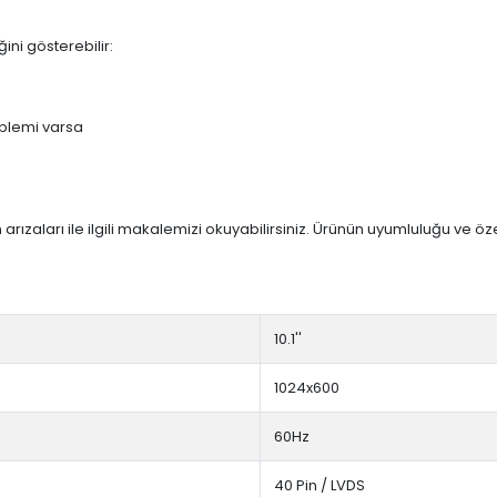
ini gösterebilir:
blemi varsa
arızaları ile ilgili makalemizi okuyabilirsiniz. Ürünün uyumluluğu ve ö
10.1''
1024x600
60Hz
40 Pin / LVDS