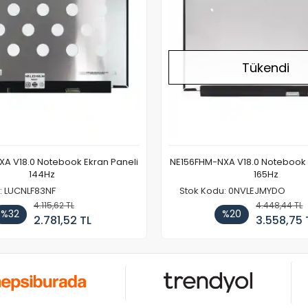
Tükendi
A V18.0 Notebook Ekran Paneli
NE156FHM-NXA V18.0 Notebook 
144Hz
165Hz
: LUCNLF83NF
Stok Kodu: 0NVLEJMYDO
4.115,62 TL
4.448,44 TL
%32
%20
2.781,52 TL
3.558,75 