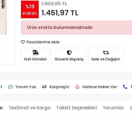
1.802,85 TL
%19
1.451,97 TL
indirim
Ürün stokta bulunmamaktadır.
Favorilerime ekle
Hızlı Gönderi
Güvenli Alışveriş
İade ve Değişim
Et
Yorum Yaz
Karşılaştır
Gelince Haber Ver
sı
Teslimat ve Kargo
Taksit Seçenekleri
Yorumlar