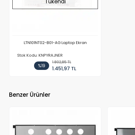
Tükendi
LTN101NT02-B01-AG Laptop Ekran
Stok Kodu: KNPYRAJNER
1.802,85 TL
%19
1.451,97 TL
Benzer Ürünler
Stokta Yok