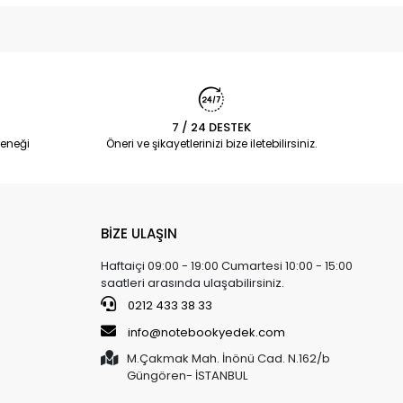
7 / 24 DESTEK
eneği
Öneri ve şikayetlerinizi bize iletebilirsiniz.
BİZE ULAŞIN
Haftaiçi 09:00 - 19:00 Cumartesi 10:00 - 15:00
saatleri arasında ulaşabilirsiniz.
0212 433 38 33
info@notebookyedek.com
M.Çakmak Mah. İnönü Cad. N.162/b
Güngören- İSTANBUL