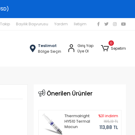
USD)
 Takip
Bayilik Başvurusu
Yardım
İletişim
0
Teslimat
Giriş Yap
Sepetim
Bölge Seçin
Üye Ol
Önerilen Ürünler
Thermalright
%31 indirim
HY510 Termal
165,13 TL
Macun
113,88 TL