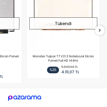
Tükendi
Ekran Paneli
Monster Tulpar T7 V21.2 Notebook Ekran
Paneli Full HD 144Hz
5.549,94 TL
%26
4.111,07 TL
TL