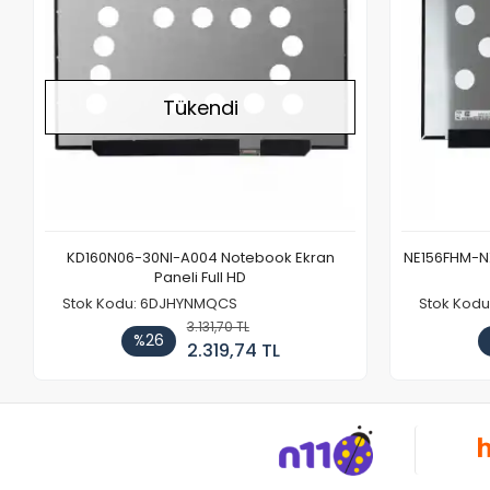
Tükendi
KD160N06-30NI-A004 Notebook Ekran
NE156FHM-NX
Paneli Full HD
Stok Kodu: 6DJHYNMQCS
Stok Kodu
3.131,70 TL
%26
2.319,74 TL