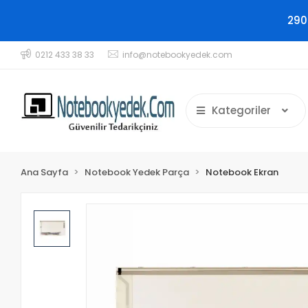
290
0212 433 38 33
info@notebookyedek.com
Kategoriler
Ana Sayfa
Notebook Yedek Parça
Notebook Ekran