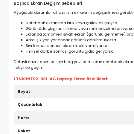
Başlıca Ekran Değişim Sebepleri
Aşağıdaki durumlar cihazınızın ekranının değiştirilmesi gerektiğ
Notebook ekranında kırık veya çatlak oluştuysa
Görüntüde çizgiler, titreme veya renk bozulmaları varsa
Ekranda tamamen siyah ekran (görüntü gelmeme) pro
Arka ışık yanıyor ancak görüntü görünmüyorsa
Sıvı teması sonucu ekran tepki vermiyorsa
Fiziksel darbe sonrası görüntü gidip geliyorsa
Detaylı arıza tanımları için blog yazılarımızdan notebook ekran 
iletişime geçin.
LTN101NT02-B01-AG Laptop Ekran özellikleri:
Boyut
Çözünürlük
Hertz
Soket