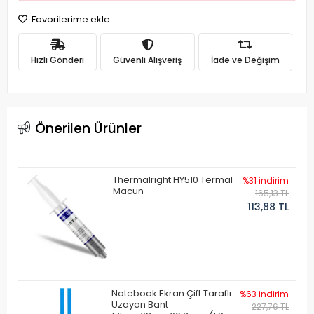
Favorilerime ekle
Hızlı Gönderi
Güvenli Alışveriş
İade ve Değişim
Önerilen Ürünler
Thermalright HY510 Termal
%31 indirim
Macun
165,13 TL
113,88 TL
Notebook Ekran Çift Taraflı
%63 indirim
Uzayan Bant
227,76 TL