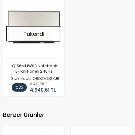
Tükendi
LQ156M1JW09 Notebook
Ekran Paneli 240Hz
Stok Kodu: QBDZMQSXJR
6.032,79 TL
%23
4.640,61 TL
Benzer Ürünler