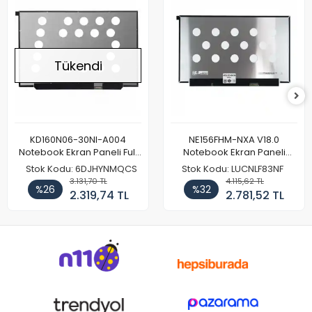
Tükendi
KD160N06-30NI-A004
NE156FHM-NXA V18.0
Notebook Ekran Paneli Full
Notebook Ekran Paneli
HD
144Hz
Stok Kodu: 6DJHYNMQCS
Stok Kodu: LUCNLF83NF
3.131,70 TL
4.115,62 TL
%26
%32
2.319,74 TL
2.781,52 TL