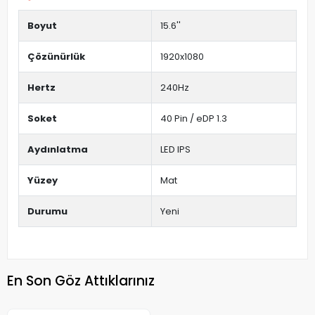
Boyut
15.6''
Çözünürlük
1920x1080
Hertz
240Hz
Soket
40 Pin / eDP 1.3
Aydınlatma
LED IPS
Yüzey
Mat
Durumu
Yeni
En Son Göz Attıklarınız