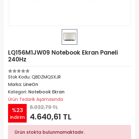
LQ156M1JW09 Notebook Ekran Paneli
240Hz
Stok Kodu: QBDZMQSXJR
Marka:
LineOn
Kategori:
Notebook Ekran
Ürün Tedarik Aşamasında
6.032,79 TL
%23
4.640,61 TL
indirim
Ürün stokta bulunmamaktadır.