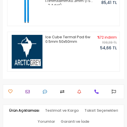
171mmX8mmX0.3mm (1 Set
85,41 TL
- 2 Adet)
Ice Cube Termal Pad 6w
%72 indirim
0.5mm 50x50mm
198,38 TL
54,66 TL
Ürün Açıklaması
Teslimat ve Kargo
Taksit Seçenekleri
Yorumlar
Garanti ve İade